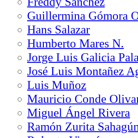
Freddy Sánchez
Guillermina Gómora 
Hans Salazar
Humberto Mares N.
Jorge Luis Galicia Pal
José Luis Montañez Ag
Luis Muñoz
Mauricio Conde Oliva
Miguel Ángel Rivera
Ramón Zurita Sahagú