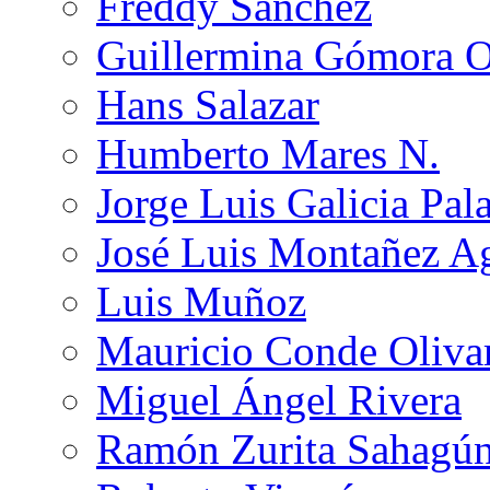
Freddy Sánchez
Guillermina Gómora 
Hans Salazar
Humberto Mares N.
Jorge Luis Galicia Pal
José Luis Montañez Ag
Luis Muñoz
Mauricio Conde Oliva
Miguel Ángel Rivera
Ramón Zurita Sahagú