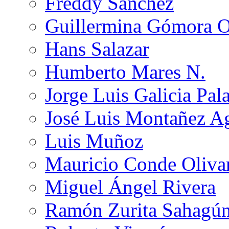
Freddy Sánchez
Guillermina Gómora 
Hans Salazar
Humberto Mares N.
Jorge Luis Galicia Pal
José Luis Montañez Ag
Luis Muñoz
Mauricio Conde Oliva
Miguel Ángel Rivera
Ramón Zurita Sahagú