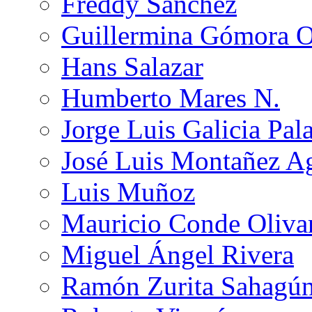
Freddy Sánchez
Guillermina Gómora 
Hans Salazar
Humberto Mares N.
Jorge Luis Galicia Pal
José Luis Montañez Ag
Luis Muñoz
Mauricio Conde Oliva
Miguel Ángel Rivera
Ramón Zurita Sahagú