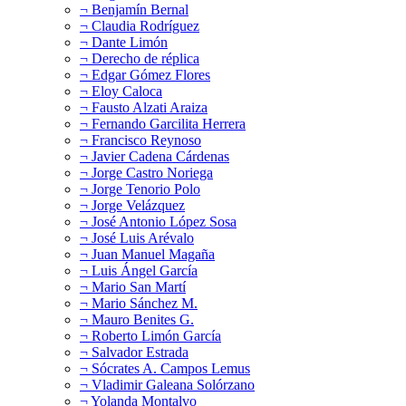
¬ Benjamín Bernal
¬ Claudia Rodríguez
¬ Dante Limón
¬ Derecho de réplica
¬ Edgar Gómez Flores
¬ Eloy Caloca
¬ Fausto Alzati Araiza
¬ Fernando Garcilita Herrera
¬ Francisco Reynoso
¬ Javier Cadena Cárdenas
¬ Jorge Castro Noriega
¬ Jorge Tenorio Polo
¬ Jorge Velázquez
¬ José Antonio López Sosa
¬ José Luis Arévalo
¬ Juan Manuel Magaña
¬ Luis Ángel García
¬ Mario San Martí
¬ Mario Sánchez M.
¬ Mauro Benites G.
¬ Roberto Limón García
¬ Salvador Estrada
¬ Sócrates A. Campos Lemus
¬ Vladimir Galeana Solórzano
¬ Yolanda Montalvo