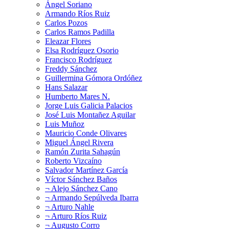
Ángel Soriano
Armando Ríos Ruiz
Carlos Pozos
Carlos Ramos Padilla
Eleazar Flores
Elsa Rodríguez Osorio
Francisco Rodríguez
Freddy Sánchez
Guillermina Gómora Ordóñez
Hans Salazar
Humberto Mares N.
Jorge Luis Galicia Palacios
José Luis Montañez Aguilar
Luis Muñoz
Mauricio Conde Olivares
Miguel Ángel Rivera
Ramón Zurita Sahagún
Roberto Vizcaíno
Salvador Martínez García
Víctor Sánchez Baños
¬ Alejo Sánchez Cano
¬ Armando Sepúlveda Ibarra
¬ Arturo Nahle
¬ Arturo Ríos Ruiz
¬ Augusto Corro