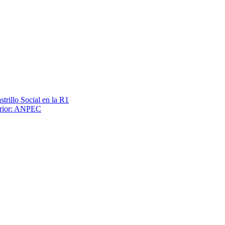
trillo Social en la R1
terior: ANPEC