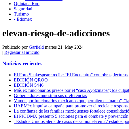
Quintana Roo
Seguridad
Turismo
• Edomex
elevan-riesgo-de-adicciones
Publicado por
Garfield
martes 21, May 2024
|
Regresar al articulo
|
Noticias recientes
El Foro Shakespeare recibe “El Encuentro” con obras, lecturas
EDICIÓN QROO
EDICIÓN 5446
Más ex funcionarios presos por el “caso Ayotzinapa”; los culpab
Gobernadores muestran sus preferencias
Vamos por funcionarios mexicanos que permiten el “narco”, “
UAEMéx impulsa campaña para promover el reciclaje responsab
La confianza de las familias mexiquenses fortalece consolida
El PJCDMX presentó 5 acciones para el combate y prevención d
Estados Unidos alerta de casos de salmonela en 27 estados po