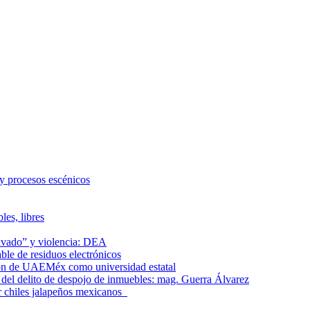
 y procesos escénicos
les, libres
lavado” y violencia: DEA
le de residuos electrónicos
ción de UAEMéx como universidad estatal
el delito de despojo de inmuebles: mag. Guerra Álvarez
r chiles jalapeños mexicanos