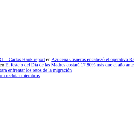
 R1 – Carlos Hank report
en
Azucena Cisneros encabezó el operativo Ras
en
El festejo del Día de las Madres costará 17.80% más que el año an
ara enfrentar los retos de la migración
ara reclutar miembros