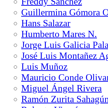
Freddy Sánchez
Guillermina Gómora 
Hans Salazar
Humberto Mares N.
Jorge Luis Galicia Pal
José Luis Montañez Ag
Luis Muñoz
Mauricio Conde Oliva
Miguel Ángel Rivera
Ramón Zurita Sahagú