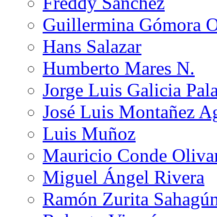
Freddy Sánchez
Guillermina Gómora 
Hans Salazar
Humberto Mares N.
Jorge Luis Galicia Pal
José Luis Montañez Ag
Luis Muñoz
Mauricio Conde Oliva
Miguel Ángel Rivera
Ramón Zurita Sahagú