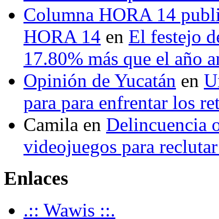
Columna HORA 14 public
HORA 14
en
El festejo 
17.80% más que el año 
Opinión de Yucatán
en
U
para para enfrentar los re
Camila
en
Delincuencia o
videojuegos para recluta
Enlaces
.:: Wawis ::.