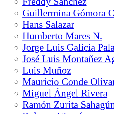
Freddy Sánchez
Guillermina Gómora 
Hans Salazar
Humberto Mares N.
Jorge Luis Galicia Pal
José Luis Montañez Ag
Luis Muñoz
Mauricio Conde Oliva
Miguel Ángel Rivera
Ramón Zurita Sahagú