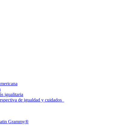
americana
a
 igualitaria
spectiva de igualdad y cuidados
l Latin Grammy®