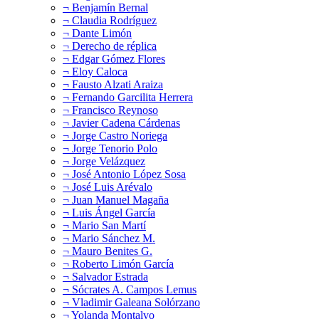
¬ Benjamín Bernal
¬ Claudia Rodríguez
¬ Dante Limón
¬ Derecho de réplica
¬ Edgar Gómez Flores
¬ Eloy Caloca
¬ Fausto Alzati Araiza
¬ Fernando Garcilita Herrera
¬ Francisco Reynoso
¬ Javier Cadena Cárdenas
¬ Jorge Castro Noriega
¬ Jorge Tenorio Polo
¬ Jorge Velázquez
¬ José Antonio López Sosa
¬ José Luis Arévalo
¬ Juan Manuel Magaña
¬ Luis Ángel García
¬ Mario San Martí
¬ Mario Sánchez M.
¬ Mauro Benites G.
¬ Roberto Limón García
¬ Salvador Estrada
¬ Sócrates A. Campos Lemus
¬ Vladimir Galeana Solórzano
¬ Yolanda Montalvo