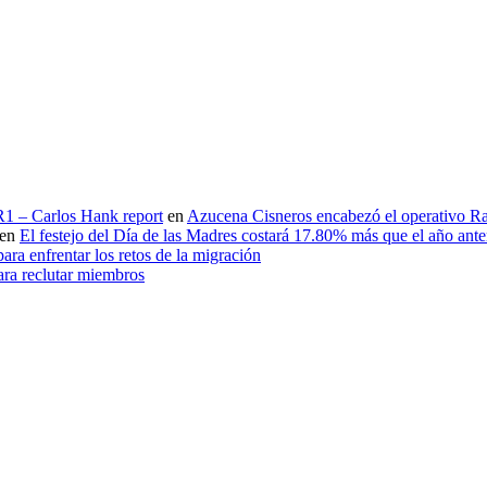
 R1 – Carlos Hank report
en
Azucena Cisneros encabezó el operativo Ras
en
El festejo del Día de las Madres costará 17.80% más que el año an
ara enfrentar los retos de la migración
ara reclutar miembros