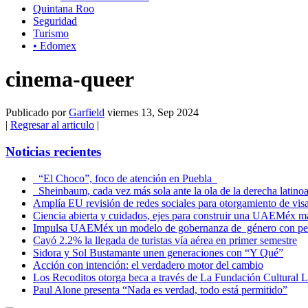
Quintana Roo
Seguridad
Turismo
• Edomex
cinema-queer
Publicado por
Garfield
viernes 13, Sep 2024
|
Regresar al articulo
|
Noticias recientes
“El Choco”, foco de atención en Puebla
Sheinbaum, cada vez más sola ante la ola de la derecha latino
Amplía EU revisión de redes sociales para otorgamiento de vis
Ciencia abierta y cuidados, ejes para construir una UAEMéx más
Impulsa UAEMéx un modelo de gobernanza de género con per
Cayó 2.2% la llegada de turistas vía aérea en primer semestre
Sidora y Sol Bustamante unen generaciones con “Y Qué”
Acción con intención: el verdadero motor del cambio
Los Recoditos otorga beca a través de La Fundación Cultura
Paul Alone presenta “Nada es verdad, todo está permitido”