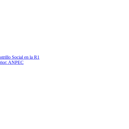
trillo Social en la R1
terior: ANPEC