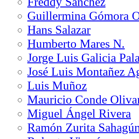
Freddy Sánchez
Guillermina Gómora 
Hans Salazar
Humberto Mares N.
Jorge Luis Galicia Pal
José Luis Montañez Ag
Luis Muñoz
Mauricio Conde Oliva
Miguel Ángel Rivera
Ramón Zurita Sahagú