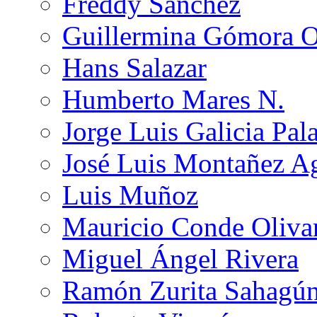
Freddy Sánchez
Guillermina Gómora 
Hans Salazar
Humberto Mares N.
Jorge Luis Galicia Pal
José Luis Montañez Ag
Luis Muñoz
Mauricio Conde Oliva
Miguel Ángel Rivera
Ramón Zurita Sahagú