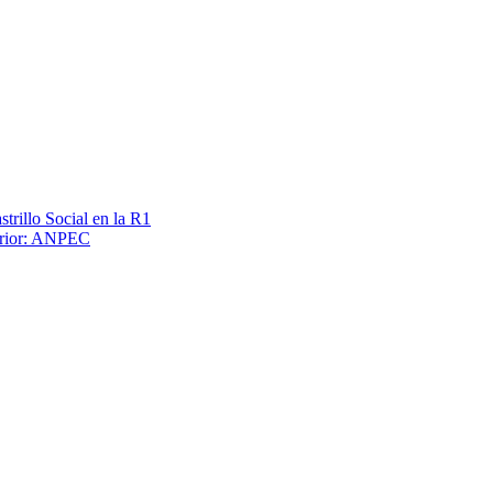
trillo Social en la R1
terior: ANPEC