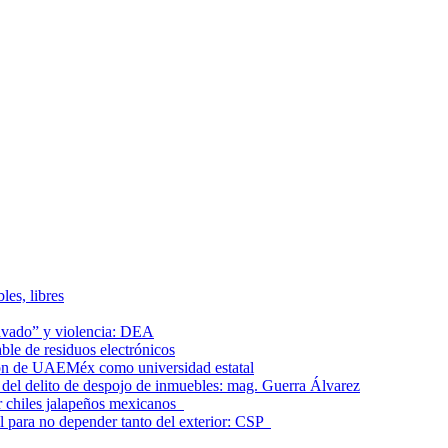
les, libres
lavado” y violencia: DEA
le de residuos electrónicos
ción de UAEMéx como universidad estatal
el delito de despojo de inmuebles: mag. Guerra Álvarez
r chiles jalapeños mexicanos
l para no depender tanto del exterior: CSP