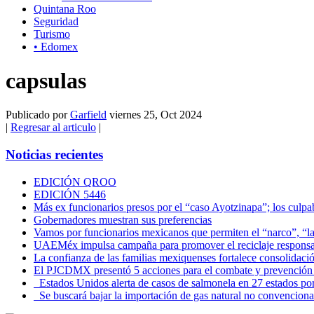
Quintana Roo
Seguridad
Turismo
• Edomex
capsulas
Publicado por
Garfield
viernes 25, Oct 2024
|
Regresar al articulo
|
Noticias recientes
EDICIÓN QROO
EDICIÓN 5446
Más ex funcionarios presos por el “caso Ayotzinapa”; los culpab
Gobernadores muestran sus preferencias
Vamos por funcionarios mexicanos que permiten el “narco”, “
UAEMéx impulsa campaña para promover el reciclaje responsab
La confianza de las familias mexiquenses fortalece consolida
El PJCDMX presentó 5 acciones para el combate y prevención d
Estados Unidos alerta de casos de salmonela en 27 estados po
Se buscará bajar la importación de gas natural no convenciona