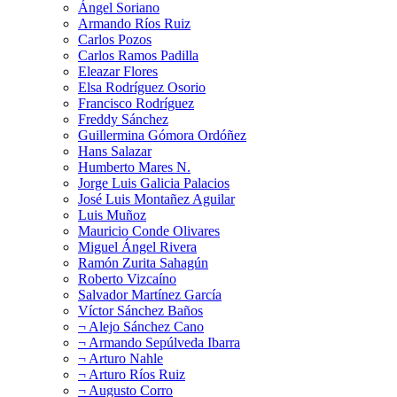
Ángel Soriano
Armando Ríos Ruiz
Carlos Pozos
Carlos Ramos Padilla
Eleazar Flores
Elsa Rodríguez Osorio
Francisco Rodríguez
Freddy Sánchez
Guillermina Gómora Ordóñez
Hans Salazar
Humberto Mares N.
Jorge Luis Galicia Palacios
José Luis Montañez Aguilar
Luis Muñoz
Mauricio Conde Olivares
Miguel Ángel Rivera
Ramón Zurita Sahagún
Roberto Vizcaíno
Salvador Martínez García
Víctor Sánchez Baños
¬ Alejo Sánchez Cano
¬ Armando Sepúlveda Ibarra
¬ Arturo Nahle
¬ Arturo Ríos Ruiz
¬ Augusto Corro