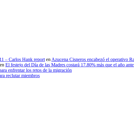
 R1 – Carlos Hank report
en
Azucena Cisneros encabezó el operativo Ras
en
El festejo del Día de las Madres costará 17.80% más que el año an
ara enfrentar los retos de la migración
ara reclutar miembros