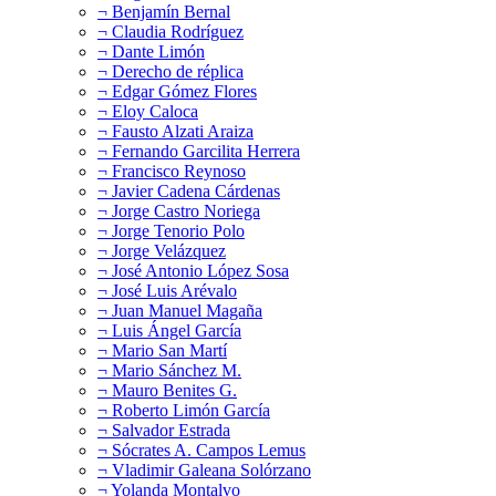
¬ Benjamín Bernal
¬ Claudia Rodríguez
¬ Dante Limón
¬ Derecho de réplica
¬ Edgar Gómez Flores
¬ Eloy Caloca
¬ Fausto Alzati Araiza
¬ Fernando Garcilita Herrera
¬ Francisco Reynoso
¬ Javier Cadena Cárdenas
¬ Jorge Castro Noriega
¬ Jorge Tenorio Polo
¬ Jorge Velázquez
¬ José Antonio López Sosa
¬ José Luis Arévalo
¬ Juan Manuel Magaña
¬ Luis Ángel García
¬ Mario San Martí
¬ Mario Sánchez M.
¬ Mauro Benites G.
¬ Roberto Limón García
¬ Salvador Estrada
¬ Sócrates A. Campos Lemus
¬ Vladimir Galeana Solórzano
¬ Yolanda Montalvo