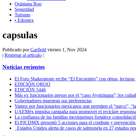
Quintana Roo
Seguridad
Turismo
• Edomex
capsulas
Publicado por
Garfield
viernes 1, Nov 2024
|
Regresar al articulo
|
Noticias recientes
El Foro Shakespeare recibe “El Encuentro” con obras, lecturas
EDICIÓN QROO
EDICIÓN 5446
Más ex funcionarios presos por el “caso Ayotzinapa”; los culpab
Gobernadores muestran sus preferencias
Vamos por funcionarios mexicanos que permiten el “narco”, “
UAEMéx impulsa campaña para promover el reciclaje responsab
La confianza de las familias mexiquenses fortalece consolida
El PJCDMX presentó 5 acciones para el combate y prevención d
Estados Unidos alerta de casos de salmonela en 27 estados po