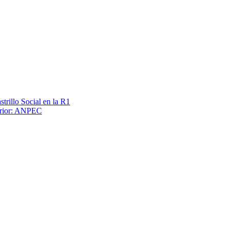
trillo Social en la R1
terior: ANPEC