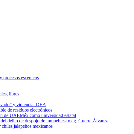
 y procesos escénicos
les, libres
lavado” y violencia: DEA
le de residuos electrónicos
ción de UAEMéx como universidad estatal
el delito de despojo de inmuebles: mag. Guerra Álvarez
r chiles jalapeños mexicanos