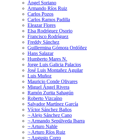
Ángel Soriano
Armando Ríos Ruiz
Carlos Pozos
Carlos Ramos Padilla
Eleazar Flores
Elsa Rodríguez Osorio
Francisco Rodríguez
Freddy Sánchez
Guillermina Gómora Ordóñez
Hans Salazar
Humberto Mares N.
Jorge Luis Galicia Palacios
José Luis Montañez Aguilar
Luis Muñoz
Mauricio Conde Olivares
Miguel Ángel Rivera
Ramón Zurita Sahagún
Roberto Vizcaíno
Salvador Martínez García
Víctor Sánchez Baños
¬ Alejo Sánchez Cano
¬ Armando Sepúlveda Ibarra
¬ Arturo Nahle
¬ Arturo Ríos Ruiz
¬ Augusto Corro