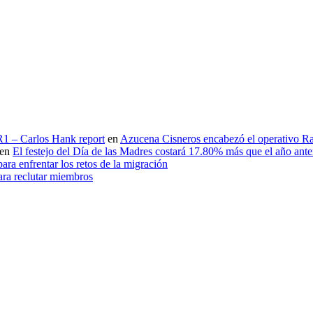
 R1 – Carlos Hank report
en
Azucena Cisneros encabezó el operativo Ras
en
El festejo del Día de las Madres costará 17.80% más que el año an
ara enfrentar los retos de la migración
ara reclutar miembros