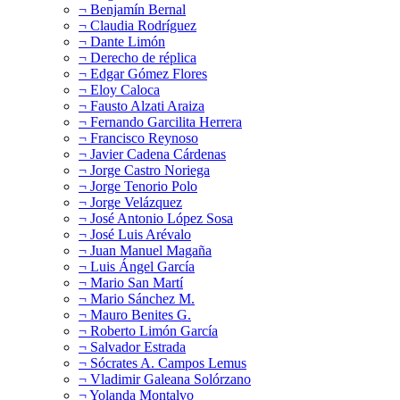
¬ Benjamín Bernal
¬ Claudia Rodríguez
¬ Dante Limón
¬ Derecho de réplica
¬ Edgar Gómez Flores
¬ Eloy Caloca
¬ Fausto Alzati Araiza
¬ Fernando Garcilita Herrera
¬ Francisco Reynoso
¬ Javier Cadena Cárdenas
¬ Jorge Castro Noriega
¬ Jorge Tenorio Polo
¬ Jorge Velázquez
¬ José Antonio López Sosa
¬ José Luis Arévalo
¬ Juan Manuel Magaña
¬ Luis Ángel García
¬ Mario San Martí
¬ Mario Sánchez M.
¬ Mauro Benites G.
¬ Roberto Limón García
¬ Salvador Estrada
¬ Sócrates A. Campos Lemus
¬ Vladimir Galeana Solórzano
¬ Yolanda Montalvo