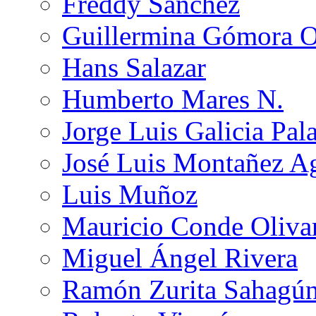
Freddy Sánchez
Guillermina Gómora 
Hans Salazar
Humberto Mares N.
Jorge Luis Galicia Pal
José Luis Montañez Ag
Luis Muñoz
Mauricio Conde Oliva
Miguel Ángel Rivera
Ramón Zurita Sahagú