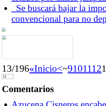
Se buscará bajar la impo
convencional para no dep
13/196
«Inicio
<
~
9
10
11
12
Comentarios
Azucena Cisneros encabez