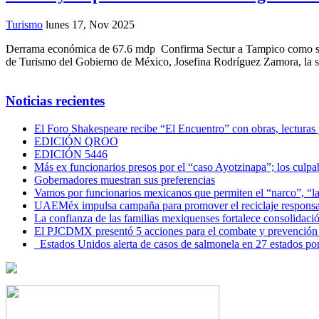
Turismo
lunes 17, Nov 2025
Derrama económica de 67.6 mdp Confirma Sectur a Tampico como sede 
de Turismo del Gobierno de México, Josefina Rodríguez Zamora, la sub
Noticias recientes
El Foro Shakespeare recibe “El Encuentro” con obras, lecturas
EDICIÓN QROO
EDICIÓN 5446
Más ex funcionarios presos por el “caso Ayotzinapa”; los culpab
Gobernadores muestran sus preferencias
Vamos por funcionarios mexicanos que permiten el “narco”, “
UAEMéx impulsa campaña para promover el reciclaje responsab
La confianza de las familias mexiquenses fortalece consolida
El PJCDMX presentó 5 acciones para el combate y prevención d
Estados Unidos alerta de casos de salmonela en 27 estados po