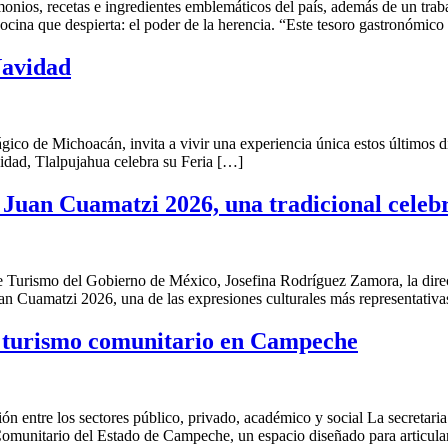
timonios, recetas e ingredientes emblemáticos del país, además de un tr
ocina que despierta: el poder de la herencia. “Este tesoro gastronómico 
Navidad
o de Michoacán, invita a vivir una experiencia única estos últimos días
idad, Tlalpujahua celebra su Feria […]
e Juan Cuamatzi 2026, una tradicional cele
e Turismo del Gobierno de México, Josefina Rodríguez Zamora, la dire
uan Cuamatzi 2026, una de las expresiones culturales más representativa
l turismo comunitario en Campeche
ón entre los sectores público, privado, académico y social La secreta
Comunitario del Estado de Campeche, un espacio diseñado para articular