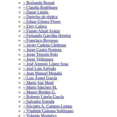
¬ Benjamín Bernal
¬ Claudia Rodríguez
¬ Dante Limón
¬ Derecho de réplica
¬ Edgar Gómez Flores
¬ Eloy Caloca
¬ Fausto Alzati Araiza
¬ Fernando Garcilita Herrera
¬ Francisco Reynoso
¬ Javier Cadena Cárdenas
¬ Jorge Castro Noriega
¬ Jorge Tenorio Polo
¬ Jorge Velázquez
¬ José Antonio López Sosa
¬ José Luis Arévalo
¬ Juan Manuel Magaña
¬ Luis Ángel García
¬ Mario San Martí
¬ Mario Sánchez M.
¬ Mauro Benites G.
¬ Roberto Limón García
¬ Salvador Estrada
¬ Sócrates A. Campos Lemus
¬ Vladimir Galeana Solórzano
¬ Yolanda Montalvo