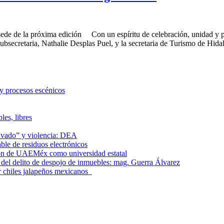
de la próxima edición Con un espíritu de celebración, unidad y proye
secretaria, Nathalie Desplas Puel, y la secretaria de Turismo de Hida
 y procesos escénicos
les, libres
lavado” y violencia: DEA
le de residuos electrónicos
ción de UAEMéx como universidad estatal
el delito de despojo de inmuebles: mag. Guerra Álvarez
r chiles jalapeños mexicanos