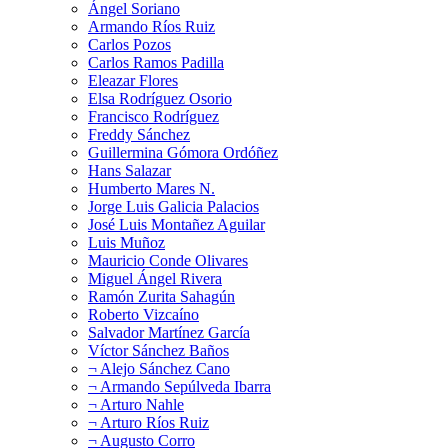
Ángel Soriano
Armando Ríos Ruiz
Carlos Pozos
Carlos Ramos Padilla
Eleazar Flores
Elsa Rodríguez Osorio
Francisco Rodríguez
Freddy Sánchez
Guillermina Gómora Ordóñez
Hans Salazar
Humberto Mares N.
Jorge Luis Galicia Palacios
José Luis Montañez Aguilar
Luis Muñoz
Mauricio Conde Olivares
Miguel Ángel Rivera
Ramón Zurita Sahagún
Roberto Vizcaíno
Salvador Martínez García
Víctor Sánchez Baños
¬ Alejo Sánchez Cano
¬ Armando Sepúlveda Ibarra
¬ Arturo Nahle
¬ Arturo Ríos Ruiz
¬ Augusto Corro