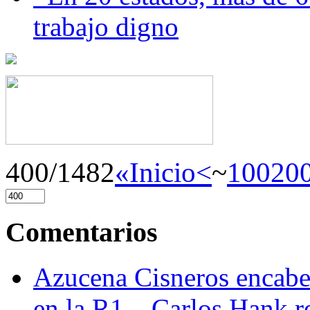
trabajo digno
400/1482
«Inicio
<
~
100
20
Comentarios
Azucena Cisneros encabez
en la R1 – Carlos Hank r