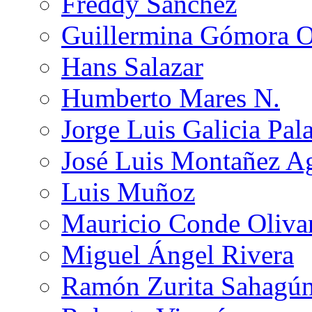
Freddy Sánchez
Guillermina Gómora 
Hans Salazar
Humberto Mares N.
Jorge Luis Galicia Pal
José Luis Montañez Ag
Luis Muñoz
Mauricio Conde Oliva
Miguel Ángel Rivera
Ramón Zurita Sahagú