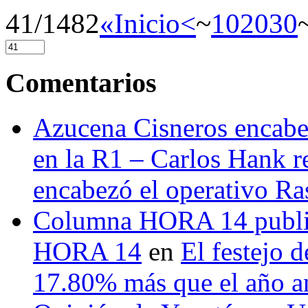
41/1482
«Inicio
<
~
10
20
30
Comentarios
Azucena Cisneros encabez
en la R1 – Carlos Hank r
encabezó el operativo Ras
Columna HORA 14 public
HORA 14
en
El festejo 
17.80% más que el año 