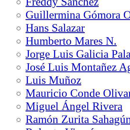
Freddy Sánchez
Guillermina Gómora 
Hans Salazar
Humberto Mares N.
Jorge Luis Galicia Pal
José Luis Montañez Ag
Luis Muñoz
Mauricio Conde Oliva
Miguel Ángel Rivera
Ramón Zurita Sahagú