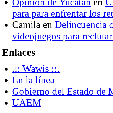
Opinión de Yucatán
en
U
para para enfrentar los re
Camila
en
Delincuencia o
videojuegos para recluta
Enlaces
.:: Wawis ::.
En la línea
Gobierno del Estado de 
UAEM