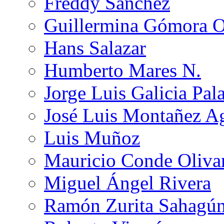
Freddy Sánchez
Guillermina Gómora 
Hans Salazar
Humberto Mares N.
Jorge Luis Galicia Pal
José Luis Montañez Ag
Luis Muñoz
Mauricio Conde Oliva
Miguel Ángel Rivera
Ramón Zurita Sahagú