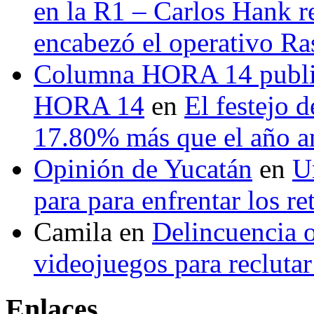
en la R1 – Carlos Hank r
encabezó el operativo Ras
Columna HORA 14 public
HORA 14
en
El festejo 
17.80% más que el año 
Opinión de Yucatán
en
U
para para enfrentar los re
Camila
en
Delincuencia o
videojuegos para recluta
Enlaces