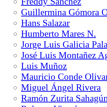
Freddy Sánchez
Guillermina Gómora 
Hans Salazar
Humberto Mares N.
Jorge Luis Galicia Pal
José Luis Montañez Ag
Luis Muñoz
Mauricio Conde Oliva
Miguel Ángel Rivera
Ramón Zurita Sahagú