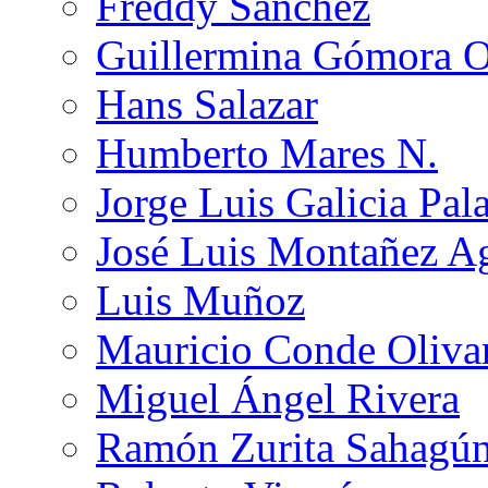
Freddy Sánchez
Guillermina Gómora 
Hans Salazar
Humberto Mares N.
Jorge Luis Galicia Pal
José Luis Montañez Ag
Luis Muñoz
Mauricio Conde Oliva
Miguel Ángel Rivera
Ramón Zurita Sahagú