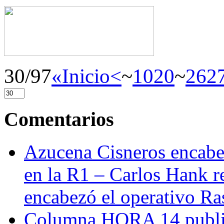
30/97
«Inicio
<
~
10
20
~
26
2
Comentarios
Azucena Cisneros encabez
en la R1 – Carlos Hank r
encabezó el operativo Ras
Columna HORA 14 public