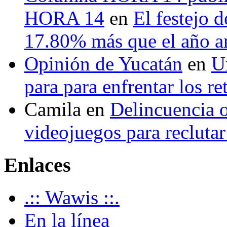
HORA 14
en
El festejo 
17.80% más que el año 
Opinión de Yucatán
en
U
para para enfrentar los re
Camila
en
Delincuencia o
videojuegos para recluta
Enlaces
.:: Wawis ::.
En la línea