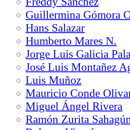
Freddy Sánchez
Guillermina Gómora 
Hans Salazar
Humberto Mares N.
Jorge Luis Galicia Pal
José Luis Montañez Ag
Luis Muñoz
Mauricio Conde Oliva
Miguel Ángel Rivera
Ramón Zurita Sahagú