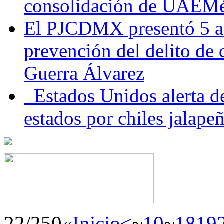
consolidación de UAEMéx
El PJCDMX presentó 5 ac
prevención del delito de
Guerra Álvarez
Estados Unidos alerta de
estados por chiles jala
22/250
«Inicio
<
~
10
~
18
19