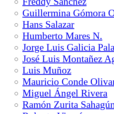
Freddy Sánchez
Guillermina Gómora 
Hans Salazar
Humberto Mares N.
Jorge Luis Galicia Pal
José Luis Montañez Ag
Luis Muñoz
Mauricio Conde Oliva
Miguel Ángel Rivera
Ramón Zurita Sahagú