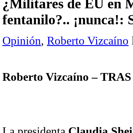
¿Militares de EU en M
fentanilo?.. ¡nunca!:
Opinión
,
Roberto Vizcaíno
Roberto Vizcaíno – TR
La presidenta
Claudia She