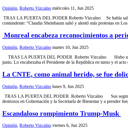
Opinión
,
Roberto Vizcaíno
miércoles 11, Jun 2025
TRAS LA PUERTA DEL PODER Roberto Vizcaíno Se había salvado. Per
contundente: “Claudia Sheinbaum salió y alentó más protestas en Los
Monreal encabeza reconocimientos a perio
Opinión
,
Roberto Vizcaíno
martes 10, Jun 2025
TRAS LA PUERTA DEL PODER Roberto Vizcaíno Hubo un tiempo, dent
junio. Lo encabezaba el Presidente de la República en turno y el acto
La CNTE, como animal herido, se fue do
Opinión
,
Roberto Vizcaíno
lunes 9, Jun 2025
TRAS LA PUERTA DEL PODER Roberto Vizcaíno Sus segmentos más rad
destrozos en Gobernación y la Secretaría de Bienestar y a prender fu
Escandaloso rompimiento Trump-Musk
Opinión
,
Roberto Vizcaíno
viernes 6, Jun 2025