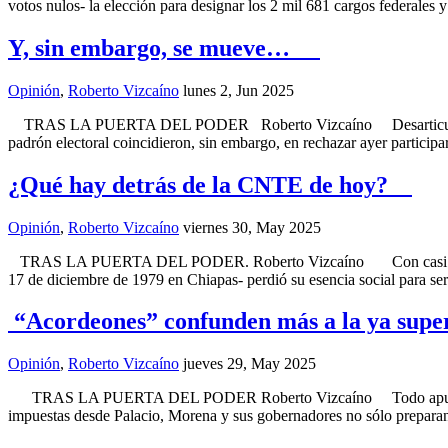
votos nulos- la elección para designar los 2 mil 681 cargos federales 
Y, sin embargo, se mueve…
Opinión
,
Roberto Vizcaíno
lunes 2, Jun 2025
TRAS LA PUERTA DEL PODER Roberto Vizcaíno Desarticulados, sin u
padrón electoral coincidieron, sin embargo, en rechazar ayer participa
¿Qué hay detrás de la CNTE de hoy?
Opinión
,
Roberto Vizcaíno
viernes 30, May 2025
TRAS LA PUERTA DEL PODER. Roberto Vizcaíno Con casi 45 años d
17 de diciembre de 1979 en Chiapas- perdió su esencia social para se
“Acordeones” confunden más a la ya super
Opinión
,
Roberto Vizcaíno
jueves 29, May 2025
TRAS LA PUERTA DEL PODER Roberto Vizcaíno Todo apunta a un verd
impuestas desde Palacio, Morena y sus gobernadores no sólo prepara