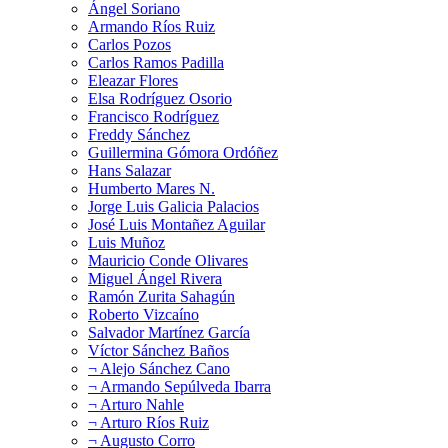
Ángel Soriano
Armando Ríos Ruiz
Carlos Pozos
Carlos Ramos Padilla
Eleazar Flores
Elsa Rodríguez Osorio
Francisco Rodríguez
Freddy Sánchez
Guillermina Gómora Ordóñez
Hans Salazar
Humberto Mares N.
Jorge Luis Galicia Palacios
José Luis Montañez Aguilar
Luis Muñoz
Mauricio Conde Olivares
Miguel Ángel Rivera
Ramón Zurita Sahagún
Roberto Vizcaíno
Salvador Martínez García
Víctor Sánchez Baños
¬ Alejo Sánchez Cano
¬ Armando Sepúlveda Ibarra
¬ Arturo Nahle
¬ Arturo Ríos Ruiz
¬ Augusto Corro