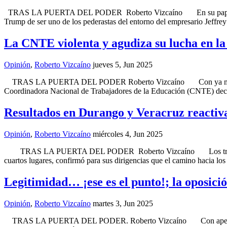
TRAS LA PUERTA DEL PODER Roberto Vizcaíno En su papel de despe
Trump de ser uno de los pederastas del entorno del empresario Jeffr
La CNTE violenta y agudiza su lucha en
Opinión
,
Roberto Vizcaíno
jueves 5, Jun 2025
TRAS LA PUERTA DEL PODER Roberto Vizcaíno Con ya más de 20 días
Coordinadora Nacional de Trabajadores de la Educación (CNTE) decid
Resultados en Durango y Veracruz reactiva
Opinión
,
Roberto Vizcaíno
miércoles 4, Jun 2025
TRAS LA PUERTA DEL PODER Roberto Vizcaíno Los triunfos alca
cuartos lugares, confirmó para sus dirigencias que el camino hacia l
Legitimidad… ¡ese es el punto!; la oposici
Opinión
,
Roberto Vizcaíno
martes 3, Jun 2025
TRAS LA PUERTA DEL PODER. Roberto Vizcaíno Con apenas una part