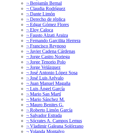
¬ Benjamín Bernal
¬ Claudia Rodríguez
¬ Dante Limón
¬ Derecho de réplica
¬ Edgar Gómez Flores
¬ Eloy Caloca
¬ Fausto Alzati Araiza
¬ Fernando Garcilita Herrera
¬ Francisco Reynoso
¬ Javier Cadena Cárdenas
¬ Jorge Castro Noriega
¬ Jorge Tenorio Polo
¬ Jorge Velázquez
¬ José Antonio López Sosa
¬ José Luis Arévalo
¬ Juan Manuel Magaña
¬ Luis Ángel García
¬ Mario San Martí
¬ Mario Sánchez M.
¬ Mauro Benites G.
¬ Roberto Limón García
¬ Salvador Estrada
¬ Sócrates A. Campos Lemus
¬ Vladimir Galeana Solórzano
¬ Yolanda Montalvo