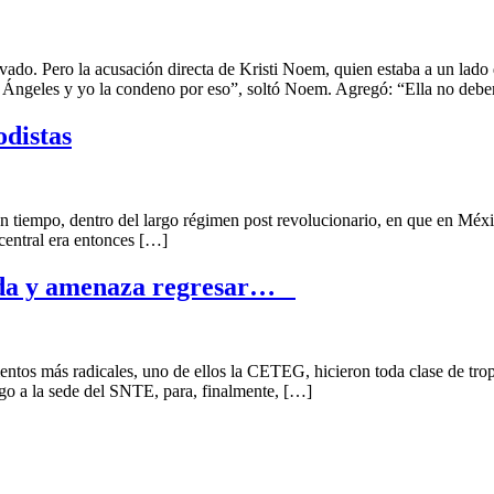
o la acusación directa de Kristi Noem, quien estaba a un lado del
 Ángeles y yo la condeno por eso”, soltó Noem. Agregó: “Ella no debe
distas
ro del largo régimen post revolucionario, en que en México se c
 central era entonces […]
lida y amenaza regresar…
icales, uno de ellos la CETEG, hicieron toda clase de tropelías, 
ego a la sede del SNTE, para, finalmente, […]