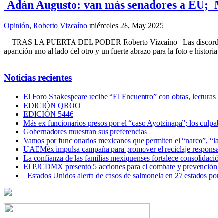
Adán Augusto: van más senadores a EU; 
Opinión
,
Roberto Vizcaíno
miércoles 28, May 2025
TRAS LA PUERTA DEL PODER Roberto Vizcaíno Las discordias no d
aparición uno al lado del otro y un fuerte abrazo para la foto e histo
Noticias recientes
El Foro Shakespeare recibe “El Encuentro” con obras, lecturas
EDICIÓN QROO
EDICIÓN 5446
Más ex funcionarios presos por el “caso Ayotzinapa”; los culpab
Gobernadores muestran sus preferencias
Vamos por funcionarios mexicanos que permiten el “narco”, “
UAEMéx impulsa campaña para promover el reciclaje responsab
La confianza de las familias mexiquenses fortalece consolida
El PJCDMX presentó 5 acciones para el combate y prevención d
Estados Unidos alerta de casos de salmonela en 27 estados po