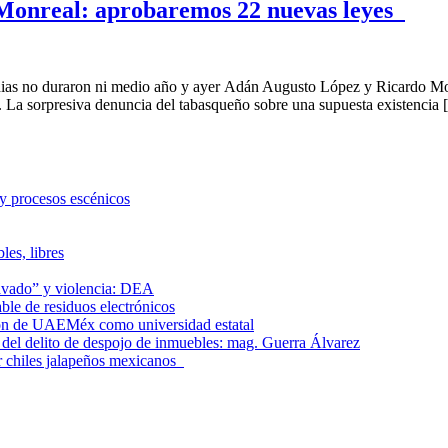
Monreal: aprobaremos 22 nuevas leyes
uraron ni medio año y ayer Adán Augusto López y Ricardo Monreal
ria. La sorpresiva denuncia del tabasqueño sobre una supuesta existencia
 y procesos escénicos
les, libres
lavado” y violencia: DEA
le de residuos electrónicos
ción de UAEMéx como universidad estatal
el delito de despojo de inmuebles: mag. Guerra Álvarez
r chiles jalapeños mexicanos