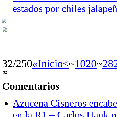
estados por chiles jala
32/250
«Inicio
<
~
10
20
~
28
Comentarios
Azucena Cisneros encabez
en la R1 – Carlos Hank r