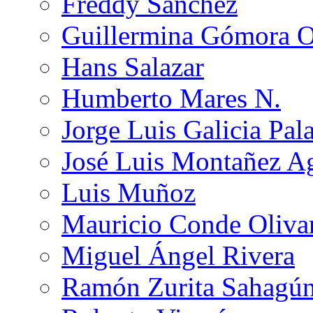
Freddy Sánchez
Guillermina Gómora 
Hans Salazar
Humberto Mares N.
Jorge Luis Galicia Pal
José Luis Montañez Ag
Luis Muñoz
Mauricio Conde Oliva
Miguel Ángel Rivera
Ramón Zurita Sahagú