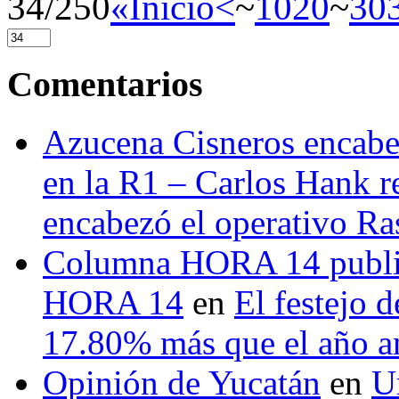
34/250
«Inicio
<
~
10
20
~
30
Comentarios
Azucena Cisneros encabez
en la R1 – Carlos Hank r
encabezó el operativo Ras
Columna HORA 14 public
HORA 14
en
El festejo 
17.80% más que el año 
Opinión de Yucatán
en
U