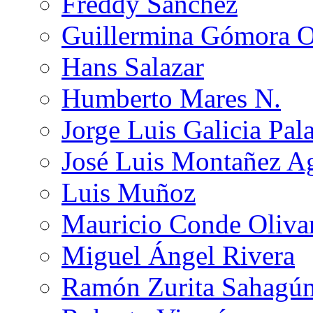
Freddy Sánchez
Guillermina Gómora 
Hans Salazar
Humberto Mares N.
Jorge Luis Galicia Pal
José Luis Montañez Ag
Luis Muñoz
Mauricio Conde Oliva
Miguel Ángel Rivera
Ramón Zurita Sahagú