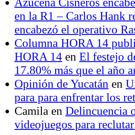
Azucena Cisneros encabez
en la R1 – Carlos Hank r
encabezó el operativo Ras
Columna HORA 14 public
HORA 14
en
El festejo 
17.80% más que el año 
Opinión de Yucatán
en
U
para para enfrentar los re
Camila
en
Delincuencia o
videojuegos para recluta