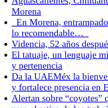
Aguascalientes, Chihuahu
Morena
En Morena, entrampados e
lo recomendable…
Videncia, 52 años despué
El tatuaje, un lenguaje 
y pertenencia
Da la UAEMéx la bienven
y fortalece presencia e
Alertan sobre “coyotes” 