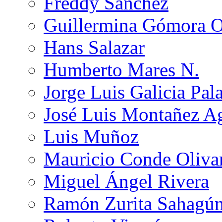
Freddy Sánchez
Guillermina Gómora 
Hans Salazar
Humberto Mares N.
Jorge Luis Galicia Pal
José Luis Montañez Ag
Luis Muñoz
Mauricio Conde Oliva
Miguel Ángel Rivera
Ramón Zurita Sahagú