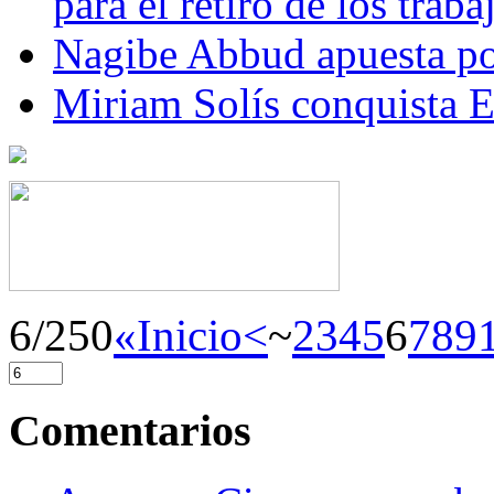
para el retiro de los trab
Nagibe Abbud apuesta por
Miriam Solís conquista 
6/250
«Inicio
<
~
2
3
4
5
6
7
8
9
Comentarios