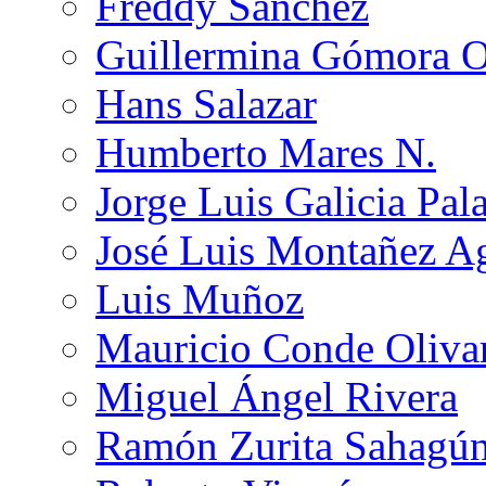
Freddy Sánchez
Guillermina Gómora 
Hans Salazar
Humberto Mares N.
Jorge Luis Galicia Pal
José Luis Montañez Ag
Luis Muñoz
Mauricio Conde Oliva
Miguel Ángel Rivera
Ramón Zurita Sahagú