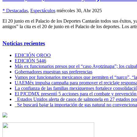
* Destacadas
,
Espectáculos
miércoles 30, Abr 2025
El 20 junio en el Palacio de los Deportes Cantarán todos sus éxitos, y
amigos” la cita es el 20 de junio en el Palacio de los deportes. Los art
Noticias recientes
EDICIÓN QROO
EDICIÓN 5446
Más ex funcionarios presos por el “caso Ayotzinapa”; los culpab
Gobernadores muestran sus preferencias
Vamos por funcionarios mexicanos que permiten el “narco”, “
UAEMéx impulsa campaña para promover el reciclaje responsab
La confianza de las familias mexiquenses fortalece consolida
El PJCDMX presentó 5 acciones para el combate y prevención d
Estados Unidos alerta de casos de salmonela en 27 estados po
Se buscará bajar la importación de gas natural no convenciona