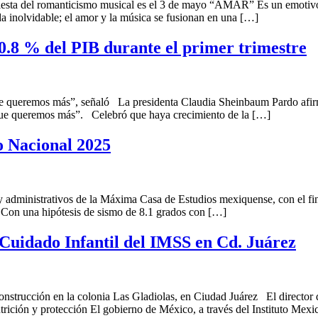
iesta del romanticismo musical es el 3 de mayo “AMAR” Es un emotivo
a inolvidable; el amor y la música se fusionan en una […]
0.8 % del PIB durante el primer trimestre
ue queremos más”, señaló La presidenta Claudia Sheinbaum Pardo afirmó
o que queremos más”. Celebró que haya crecimiento de la […]
 Nacional 2025
 administrativos de la Máxima Casa de Estudios mexiquense, con el fin 
. Con una hipótesis de sismo de 8.1 grados con […]
 Cuidado Infantil del IMSS en Cd. Juárez
nstrucción en la colonia Las Gladiolas, en Ciudad Juárez El director
 nutrición y protección El gobierno de México, a través del Instituto Mex