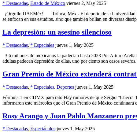
* Destacadas
,
Estado de México
viernes 2, May 2025
¡Orgullo UAEMéx! Toluca, Méx.- El deporte de la Universidad Autó
se enfocan en sus estudios, sino que también brillan en diversas disc
La depresión: un asesino silencioso
* Destacadas
,
* Especiales
jueves 1, May 2025
3.6 millones de mexicanos la padecian hasta 2023 Por Arturo Arellan
adultas padecen depresión; de ellas, uno por ciento son casos severo
Gran Premio de México extenderá contrat
* Destacadas
,
* Especiales
,
Deportes
jueves 1, May 2025
Fórmula 1 en CDMX para rato Hay rumores de que Sergio “Checo” Pére
informaron este miércoles que el Gran Premio de México continuará en
Rosy Arango y Juan Pablo Manzanero pre
* Destacadas
,
Espectáculos
jueves 1, May 2025