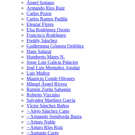
Ángel Soriano
Armando Ríos Ruiz
Carlos Pozos
Carlos Ramos Padilla
Eleazar Flores
Elsa Rodríguez Osorio
Francisco Rodríguez
Freddy Sánchez
Guillermina Gómora Ordóñez
Hans Salazar
Humberto Mares N.
Jorge Luis Galicia Palacios
José Luis Montañez Aguilar
Luis Muñoz
Mauricio Conde Olivares
Miguel Ángel Rivera
Ramón Zurita Sahagún
Roberto Vizcaíno
Salvador Martínez García
Víctor Sánchez Baños
¬ Alejo Sánchez Cano
¬ Armando Sepúlveda Ibarra
¬ Arturo Nahle
¬ Arturo Ríos Ruiz
¬ Augusto Corro