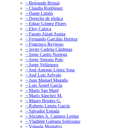
¬ Benjamín Bernal
¬ Claudia Rodríguez
¬ Dante Limón
¬ Derecho de réplica
¬ Edgar Gómez Flores
¬ Eloy Caloca
¬ Fausto Alzati Araiza
¬ Fernando Garcilita Herrera
¬ Francisco Reynoso
¬ Javier Cadena Cárdenas
¬ Jorge Castro Noriega
¬ Jorge Tenorio Polo
¬ Jorge Velázquez
¬ José Antonio López Sosa
¬ José Luis Arévalo
¬ Juan Manuel Magaña
¬ Luis Ángel García
¬ Mario San Martí
¬ Mario Sánchez M.
¬ Mauro Benites G.
¬ Roberto Limón García
¬ Salvador Estrada
¬ Sócrates A. Campos Lemus
¬ Vladimir Galeana Solórzano
¬ Yolanda Montalvo