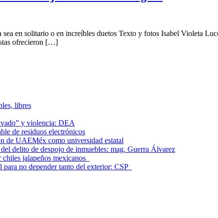
a sea en solitario o en increíbles duetos Texto y fotos Isabel Violeta L
istas ofrecieron […]
les, libres
lavado” y violencia: DEA
le de residuos electrónicos
ción de UAEMéx como universidad estatal
el delito de despojo de inmuebles: mag. Guerra Álvarez
r chiles jalapeños mexicanos
l para no depender tanto del exterior: CSP