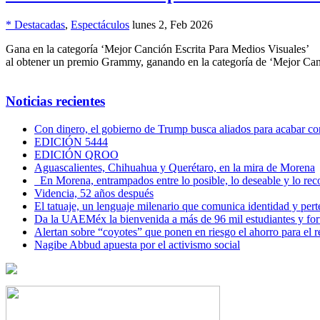
* Destacadas
,
Espectáculos
lunes 2, Feb 2026
Gana en la categoría ‘Mejor Canción Escrita Para Medios Visuales
al obtener un premio Grammy, ganando en la categoría de ‘Mejor Can
Noticias recientes
Con dinero, el gobierno de Trump busca aliados para acabar con
EDICIÓN 5444
EDICIÓN QROO
Aguascalientes, Chihuahua y Querétaro, en la mira de Morena
En Morena, entrampados entre lo posible, lo deseable y lo 
Videncia, 52 años después
El tatuaje, un lenguaje milenario que comunica identidad y per
Da la UAEMéx la bienvenida a más de 96 mil estudiantes y fo
Alertan sobre “coyotes” que ponen en riesgo el ahorro para el re
Nagibe Abbud apuesta por el activismo social