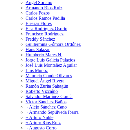
Ángel Soriano
Armando Ríos Ruiz
Carlos Pozos
Carlos Ramos Padilla
Eleazar Flores
Elsa Rodríguez Osorio
Francisco Rodríguez
Freddy Sánchez
Guillermina Gómora Ordóñez
Hans Salazar
Humberto Mares N.
Jorge Luis Galicia Palacios
José Luis Montañez Aguilar
Luis Muñoz
Mauricio Conde Olivares
Miguel Ángel Rivera
Ramón Zurita Sahagún
Roberto Vizcaíno
Salvador Martínez García
Víctor Sánchez Baños
¬ Alejo Sánchez Cano
¬ Armando Sepúlveda Ibarra
¬ Arturo Nahle
¬ Arturo Ríos Ruiz
¬ Augusto Corro