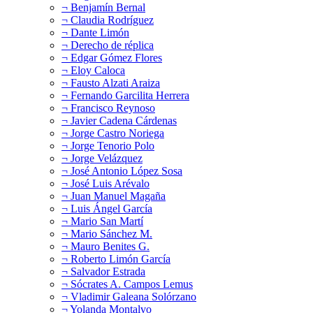
¬ Benjamín Bernal
¬ Claudia Rodríguez
¬ Dante Limón
¬ Derecho de réplica
¬ Edgar Gómez Flores
¬ Eloy Caloca
¬ Fausto Alzati Araiza
¬ Fernando Garcilita Herrera
¬ Francisco Reynoso
¬ Javier Cadena Cárdenas
¬ Jorge Castro Noriega
¬ Jorge Tenorio Polo
¬ Jorge Velázquez
¬ José Antonio López Sosa
¬ José Luis Arévalo
¬ Juan Manuel Magaña
¬ Luis Ángel García
¬ Mario San Martí
¬ Mario Sánchez M.
¬ Mauro Benites G.
¬ Roberto Limón García
¬ Salvador Estrada
¬ Sócrates A. Campos Lemus
¬ Vladimir Galeana Solórzano
¬ Yolanda Montalvo