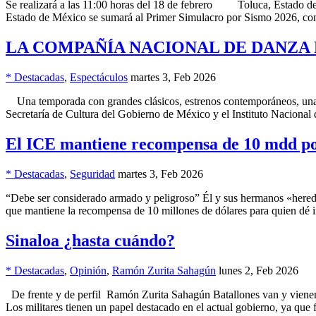
Se realizará a las 11:00 horas del 18 de febrero Toluca, Estado de M
Estado de México se sumará al Primer Simulacro por Sismo 2026, c
LA COMPAÑÍA NACIONAL DE DANZA 
* Destacadas
,
Espectáculos
martes 3, Feb 2026
Una temporada con grandes clásicos, estrenos contemporáneos, una 
Secretaría de Cultura del Gobierno de México y el Instituto Naciona
El ICE mantiene recompensa de 10 mdd po
* Destacadas
,
Seguridad
martes 3, Feb 2026
“Debe ser considerado armado y peligroso” Él y sus hermanos «hered
que mantiene la recompensa de 10 millones de dólares para quien dé
Sinaloa ¿hasta cuándo?
* Destacadas
,
Opinión
,
Ramón Zurita Sahagún
lunes 2, Feb 2026
De frente y de perfil Ramón Zurita Sahagún Batallones van y vienen p
Los militares tienen un papel destacado en el actual gobierno, ya que