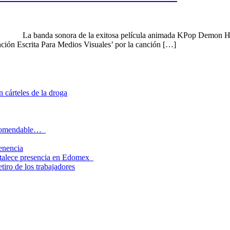
’ La banda sonora de la exitosa película animada KPop Demon Hunte
ción Escrita Para Medios Visuales’ por la canción […]
 cárteles de la droga
recomendable…
tenencia
rtalece presencia en Edomex
tiro de los trabajadores