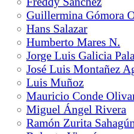
Freddy Sánchez
Guillermina Gómora 
Hans Salazar
Humberto Mares N.
Jorge Luis Galicia Pal
José Luis Montañez Ag
Luis Muñoz
Mauricio Conde Oliva
Miguel Ángel Rivera
Ramón Zurita Sahagú