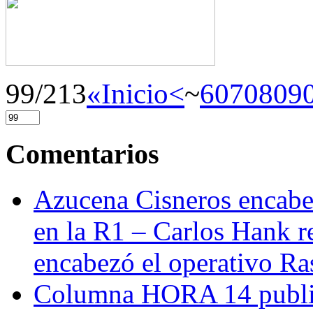
99/213
«Inicio
<
~
60
70
80
9
Comentarios
Azucena Cisneros encabez
en la R1 – Carlos Hank r
encabezó el operativo Ras
Columna HORA 14 public