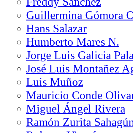
Freddy Sánchez
Guillermina Gómora 
Hans Salazar
Humberto Mares N.
Jorge Luis Galicia Pal
José Luis Montañez Ag
Luis Muñoz
Mauricio Conde Oliva
Miguel Ángel Rivera
Ramón Zurita Sahagú