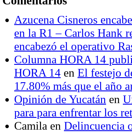
Comentarios
Azucena Cisneros encabez
en la R1 – Carlos Hank r
encabezó el operativo Ras
Columna HORA 14 public
HORA 14
en
El festejo 
17.80% más que el año 
Opinión de Yucatán
en
U
para para enfrentar los re
Camila
en
Delincuencia o