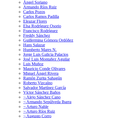
Ángel Soriano
Armando Ríos Ruiz
Carlos Pozos
Carlos Ramos Padilla
Eleazar Flores
Elsa Rodríguez Osorio
Francisco Rodríguez
Freddy Sánchez
Guillermina Gómora Ordóñez
Hans Salazar
Humberto Mares N.
Jorge Luis Galicia Palacios
José Luis Montañez Aguilar
Luis Muñoz
Mauricio Conde Olivares
Miguel Ángel Rivera
Ramón Zurita Sahagún
Roberto Vizcaíno
Salvador Martínez García
Víctor Sánchez Baños
¬ Alejo Sánchez Cano
¬ Armando Sepúlveda Ibarra
¬ Arturo Nahle
¬ Arturo Ríos Ruiz
¬ Augusto Corro