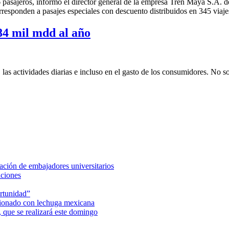
6 pasajeros, informó el director general de la empresa Tren Maya S.A.
rresponden a pasajes especiales con descuento distribuidos en 345 viajes
84 mil mdd al año
las actividades diarias e incluso en el gasto de los consumidores. No s
ción de embajadores universitarios
aciones
rtunidad”
acionado con lechuga mexicana
 que se realizará este domingo