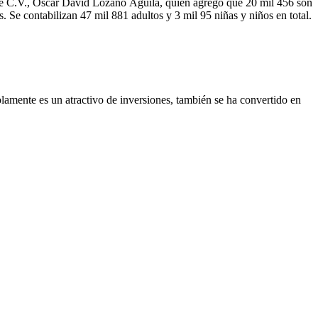
 de C.V., Óscar David Lozano Águila, quien agregó que 20 mil 456 son
. Se contabilizan 47 mil 881 adultos y 3 mil 95 niñas y niños en total.
olamente es un atractivo de inversiones, también se ha convertido en