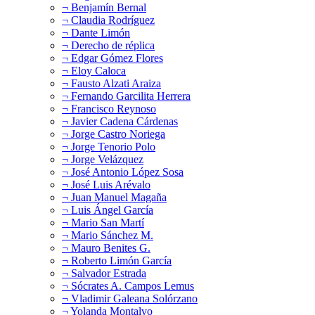
¬ Benjamín Bernal
¬ Claudia Rodríguez
¬ Dante Limón
¬ Derecho de réplica
¬ Edgar Gómez Flores
¬ Eloy Caloca
¬ Fausto Alzati Araiza
¬ Fernando Garcilita Herrera
¬ Francisco Reynoso
¬ Javier Cadena Cárdenas
¬ Jorge Castro Noriega
¬ Jorge Tenorio Polo
¬ Jorge Velázquez
¬ José Antonio López Sosa
¬ José Luis Arévalo
¬ Juan Manuel Magaña
¬ Luis Ángel García
¬ Mario San Martí
¬ Mario Sánchez M.
¬ Mauro Benites G.
¬ Roberto Limón García
¬ Salvador Estrada
¬ Sócrates A. Campos Lemus
¬ Vladimir Galeana Solórzano
¬ Yolanda Montalvo