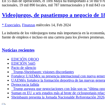
En 55 días de operaciones, el Tren Maya ha transportado a 50 mil 97
nacionales, 19 mil 890 locales, mil 787 internacionales y 8 mil 843 co
Videojuegos, de pasatiempo a negocio de 1
* Especiales
,
Finanzas
miércoles 14, Feb 2024
La industria de los videojuegos toma más importancia en la economía, 
fuente de empleos e incluso en una carrera para los jóvenes promesas.
Noticias recientes
EDICIÓN QROO
EDICIÓN 5445
Pacto de silencio
Trump-Sheinbaum: visiones discordantes
Fortalece UAEMéx su presencia internacional con nueva genera
UAEMéx fortalece la formación deportiva de las nuevas gener
Democracia fallida
Trump asegura que negociaciones con Irán son su “última opo
Suman en EU a seis estados más al brote de ciclosporiasis rel
Sheinbaum presenta la Jornada Nacionalde Reforestación 2026,