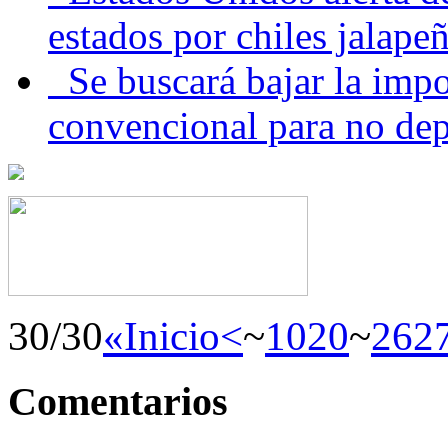
estados por chiles jala
Se buscará bajar la impo
convencional para no dep
30/30
«Inicio
<
~
10
20
~
26
2
Comentarios