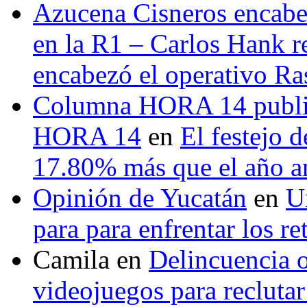
Azucena Cisneros encabez
en la R1 – Carlos Hank r
encabezó el operativo Ras
Columna HORA 14 public
HORA 14
en
El festejo 
17.80% más que el año 
Opinión de Yucatán
en
U
para para enfrentar los re
Camila
en
Delincuencia o
videojuegos para recluta