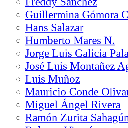
Freddy Sánchez
Guillermina Gómora 
Hans Salazar
Humberto Mares N.
Jorge Luis Galicia Pal
José Luis Montañez Ag
Luis Muñoz
Mauricio Conde Oliva
Miguel Ángel Rivera
Ramón Zurita Sahagú