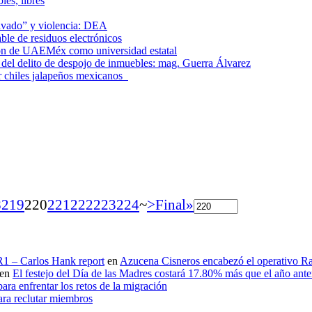
les, libres
lavado” y violencia: DEA
le de residuos electrónicos
ción de UAEMéx como universidad estatal
el delito de despojo de inmuebles: mag. Guerra Álvarez
r chiles jalapeños mexicanos
8
219
220
221
222
223
224
~
>
Final»
 R1 – Carlos Hank report
en
Azucena Cisneros encabezó el operativo Ras
en
El festejo del Día de las Madres costará 17.80% más que el año an
ara enfrentar los retos de la migración
ara reclutar miembros