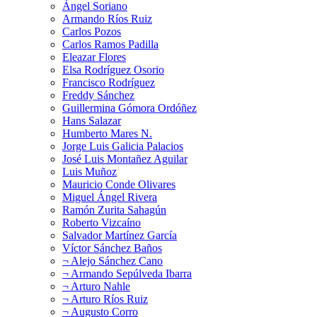
Ángel Soriano
Armando Ríos Ruiz
Carlos Pozos
Carlos Ramos Padilla
Eleazar Flores
Elsa Rodríguez Osorio
Francisco Rodríguez
Freddy Sánchez
Guillermina Gómora Ordóñez
Hans Salazar
Humberto Mares N.
Jorge Luis Galicia Palacios
José Luis Montañez Aguilar
Luis Muñoz
Mauricio Conde Olivares
Miguel Ángel Rivera
Ramón Zurita Sahagún
Roberto Vizcaíno
Salvador Martínez García
Víctor Sánchez Baños
¬ Alejo Sánchez Cano
¬ Armando Sepúlveda Ibarra
¬ Arturo Nahle
¬ Arturo Ríos Ruiz
¬ Augusto Corro