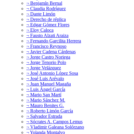
¬ Benjamín Bernal
¬ Claudia Rodríguez
¬ Dante Limón
¬ Derecho de réplica
¬ Edgar Gómez Flores
¬ Eloy Caloca
¬ Fausto Alzati Araiza
¬ Fernando Garcilita Herrera
¬ Francisco Reynoso
¬ Javier Cadena Cárdenas
¬ Jorge Castro Noriega
¬ Jorge Tenorio Polo
¬ Jorge Velázquez
¬ José Antonio López Sosa
¬ José Luis Arévalo
¬ Juan Manuel Magaña
¬ Luis Ángel García
¬ Mario San Martí
¬ Mario Sánchez M.
¬ Mauro Benites G.
¬ Roberto Limón García
¬ Salvador Estrada
¬ Sócrates A. Campos Lemus
¬ Vladimir Galeana Solórzano
¬ Yolanda Montalvo