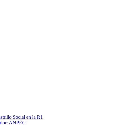
trillo Social en la R1
terior: ANPEC