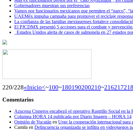
Más ex funcionarios presos por el “caso Ayotzinapa”; los culpab
Gobernadores muestran sus preferencias
Vamos por funcionarios mexicanos que permiten el “narco”, “
UAEMéx impulsa campaña para promover el reciclaje responsab
La confianza de las familias mexiquenses fortalece consolida
El PJCDMX presentó 5 acciones para el combate y prevención d
Estados Unidos alerta de casos de salmonela en 27 estados po
220/228
«Inicio
<
~
100
~
180
190
200
210
~
216
217
21
Comentarios
Azucena Cisneros encabezó el operativo Rastrillo Social en la
Columna HORA 14 publicada por Diario Imagen – HORA 14
Opinión de Yucatán
en
Urge la cooperación internacional para p
Camila
en
Delincuencia organizada se infiltra en videojuegos p