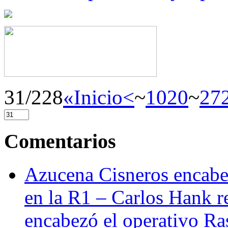
31/228
«Inicio
<
~
10
20
~
27
Comentarios
Azucena Cisneros encabez
en la R1 – Carlos Hank r
encabezó el operativo Ras