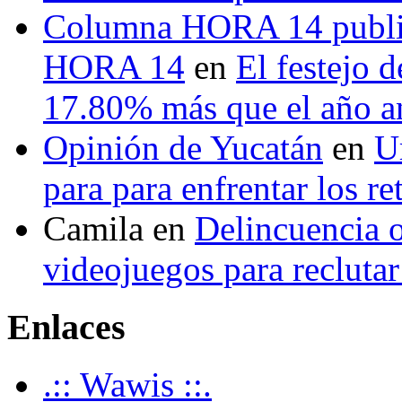
Columna HORA 14 public
HORA 14
en
El festejo 
17.80% más que el año 
Opinión de Yucatán
en
U
para para enfrentar los re
Camila
en
Delincuencia o
videojuegos para recluta
Enlaces
.:: Wawis ::.