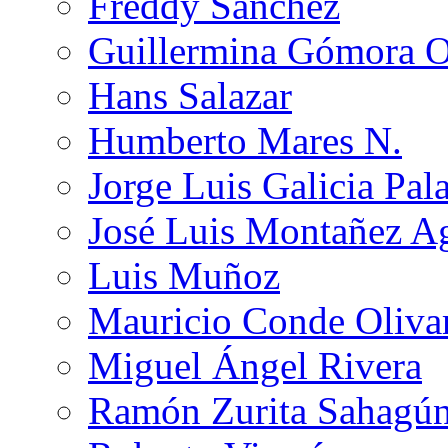
Freddy Sánchez
Guillermina Gómora 
Hans Salazar
Humberto Mares N.
Jorge Luis Galicia Pal
José Luis Montañez Ag
Luis Muñoz
Mauricio Conde Oliva
Miguel Ángel Rivera
Ramón Zurita Sahagú