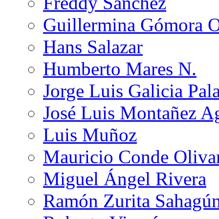
Freddy Sánchez
Guillermina Gómora 
Hans Salazar
Humberto Mares N.
Jorge Luis Galicia Pal
José Luis Montañez Ag
Luis Muñoz
Mauricio Conde Oliva
Miguel Ángel Rivera
Ramón Zurita Sahagú