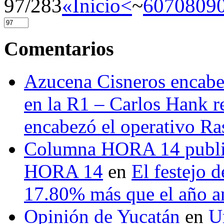
97/283
«Inicio
<
~
60
70
80
9
Comentarios
Azucena Cisneros encabez
en la R1 – Carlos Hank r
encabezó el operativo Ras
Columna HORA 14 public
HORA 14
en
El festejo 
17.80% más que el año 
Opinión de Yucatán
en
U