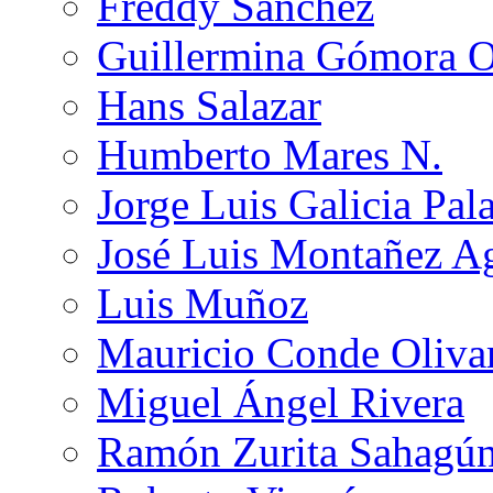
Freddy Sánchez
Guillermina Gómora 
Hans Salazar
Humberto Mares N.
Jorge Luis Galicia Pal
José Luis Montañez Ag
Luis Muñoz
Mauricio Conde Oliva
Miguel Ángel Rivera
Ramón Zurita Sahagú