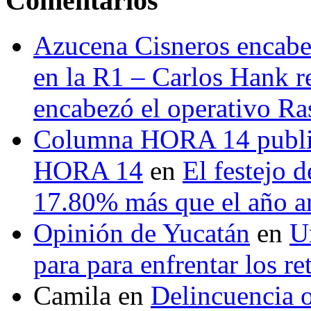
Comentarios
Azucena Cisneros encabez
en la R1 – Carlos Hank r
encabezó el operativo Ras
Columna HORA 14 public
HORA 14
en
El festejo 
17.80% más que el año 
Opinión de Yucatán
en
U
para para enfrentar los re
Camila
en
Delincuencia o