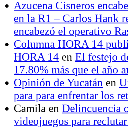
Azucena Cisneros encabez
en la R1 – Carlos Hank r
encabezó el operativo Ras
Columna HORA 14 public
HORA 14
en
El festejo 
17.80% más que el año 
Opinión de Yucatán
en
U
para para enfrentar los re
Camila
en
Delincuencia o
videojuegos para recluta