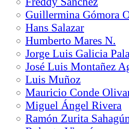
Freddy Sánchez
Guillermina Gómora 
Hans Salazar
Humberto Mares N.
Jorge Luis Galicia Pal
José Luis Montañez Ag
Luis Muñoz
Mauricio Conde Oliva
Miguel Ángel Rivera
Ramón Zurita Sahagú