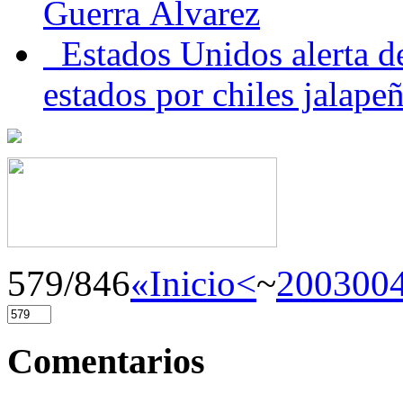
Guerra Álvarez
Estados Unidos alerta de
estados por chiles jala
579/846
«Inicio
<
~
200
300
Comentarios