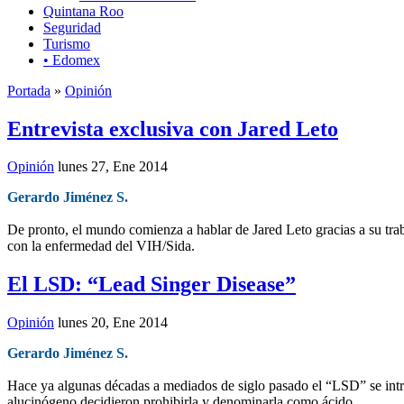
Quintana Roo
Seguridad
Turismo
• Edomex
Portada
»
Opinión
Entrevista exclusiva con Jared Leto
Opinión
lunes 27, Ene 2014
Gerardo Jiménez S.
De pronto, el mundo comienza a hablar de Jared Leto gracias a su tra
con la enfermedad del VIH/Sida.
El LSD: “Lead Singer Disease”
Opinión
lunes 20, Ene 2014
Gerardo Jiménez S.
Hace ya algunas décadas a mediados de siglo pasado el “LSD” se intr
alucinógeno decidieron prohibirla y denominarla como ácido.