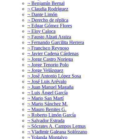
¬ Benjamín Bernal
¬ Claudia Rodríguez
¬ Dante Limón
¬ Derecho de réplica
¬ Edgar Gómez Flores
¬ Eloy Caloca
¬ Fausto Alzati Araiza
¬ Fernando Garcilita Herrera
¬ Francisco Reynoso
¬ Javier Cadena Cárdenas
¬ Jorge Castro Noriega
¬ Jorge Tenorio Polo
¬ Jorge Velázquez
¬ José Antonio López Sosa
¬ José Luis Arévalo
¬ Juan Manuel Magaña
¬ Luis Ángel García
¬ Mario San Martí
¬ Mario Sánchez M.
¬ Mauro Benites G.
¬ Roberto Limón García
¬ Salvador Estrada
¬ Sócrates A. Campos Lemus
¬ Vladimir Galeana Solórzano
¬ Yolanda Montalvo