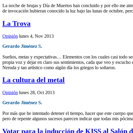
La noche de brujas y Día de Muertos han concluido y por ello me atrevo
de invocación hubieran conocido la luz bajo las lunas de octubre, pero 
La Trova
Opinión
lunes 4, Nov 2013
Gerardo Jiménez S.
Sueños, metas y expectativas… Elementos con los cuales casi todo ser 
propia voz y dejar en claro sus sentimientos, cada que veo y escucho
Neruda y tan artístico como algún día los griegos lo soñaron.
La cultura del metal
Opinión
lunes 28, Oct 2013
Gerardo Jiménez S.
Por más que he intentado detener el tiempo, hacer que este cuerpo que
pero de repente algunos sucesos parecen indicar que todas mis pócima
Votar para la inducción de KISS al Salón 