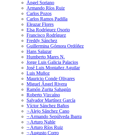
Ángel Soriano
Armando Ríos Ruiz
Carlos Pozos
Carlos Ramos Padilla
Eleazar Flores
Elsa Rodríguez Osorio
Francisco Rodríguez
Freddy Sánchez
Guillermina Gómora Ordóñez
Hans Salazar
Humberto Mares N.
Jorge Luis Galicia Palacios
José Luis Montañez Aguilar
Luis Muñoz
Mauricio Conde Olivares
Miguel Ángel Rivera
Ramón Zurita Sahagún
Roberto Vizcaíno
Salvador Martínez García
Víctor Sánchez Baños
¬ Alejo Sánchez Cano
¬ Armando Sepúlveda Ibarra
¬ Arturo Nahle
¬ Arturo Ríos Ruiz
¬ Augusto Corro