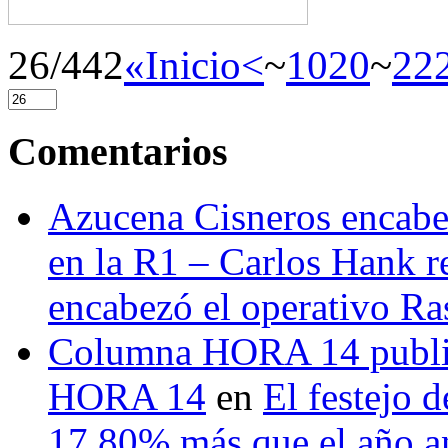
26/442
«Inicio
<
~
10
20
~
22
Comentarios
Azucena Cisneros encabez
en la R1 – Carlos Hank r
encabezó el operativo Ras
Columna HORA 14 public
HORA 14
en
El festejo 
17.80% más que el año 