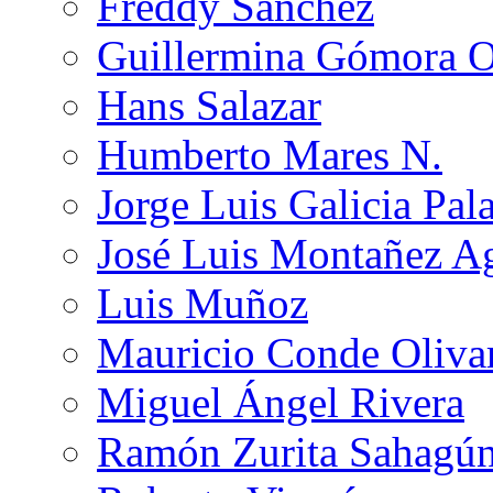
Freddy Sánchez
Guillermina Gómora 
Hans Salazar
Humberto Mares N.
Jorge Luis Galicia Pal
José Luis Montañez Ag
Luis Muñoz
Mauricio Conde Oliva
Miguel Ángel Rivera
Ramón Zurita Sahagú