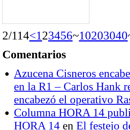
2/114
<
1
2
3
4
5
6
~
10
20
30
40
Comentarios
Azucena Cisneros encabez
en la R1 – Carlos Hank r
encabezó el operativo Ras
Columna HORA 14 public
HORA 14
en
El festejo 