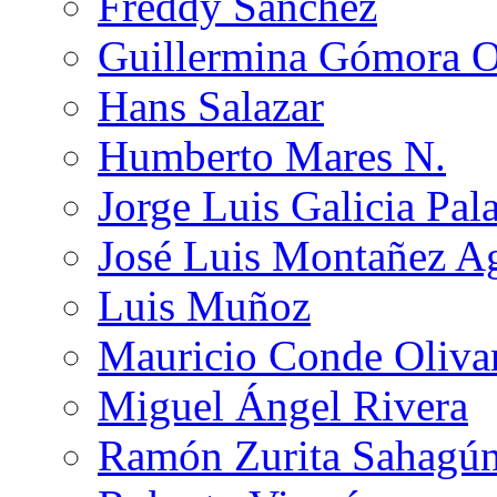
Freddy Sánchez
Guillermina Gómora 
Hans Salazar
Humberto Mares N.
Jorge Luis Galicia Pal
José Luis Montañez Ag
Luis Muñoz
Mauricio Conde Oliva
Miguel Ángel Rivera
Ramón Zurita Sahagú