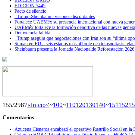
EDICIÓN QROO
EDICIÓN 5445
Pacto de silencio
Trump-Sheinbaum: visiones discordantes
Fortalece UAEMéx su presencia internacional con nueva genera
UAEMéx fortalece la formación deportiva de las nuevas gener
Democracia fallida
Trump asegura que negociaciones con Irán son su “última opo
Suman en EU a seis estados más al brote de ciclosporiasis rel
Sheinbaum presenta la Jornada Nacionalde Reforestación 2026,
155/2987
«Inicio
<
~
100
~
110
120
130
140
~
151
152
15
Comentarios
Azucena Cisneros encabezó el operativo Rastrillo Social en la
Columna HORA 14 publicada por Diario Imagen – HORA 14