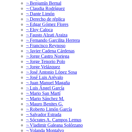
¬ Benjamín Bernal
¬ Claudia Rodríguez
¬ Dante Limón
¬ Derecho de réplica
¬ Edgar Gómez Flores
¬ Eloy Caloca
¬ Fausto Alzati Araiza
¬ Fernando Garcilita Herrera
¬ Francisco Reynoso
¬ Javier Cadena Cárdenas
¬ Jorge Castro Noriega
¬ Jorge Tenorio Polo
¬ Jorge Velázquez
¬ José Antonio López Sosa
¬ José Luis Arévalo
¬ Juan Manuel Magaña
¬ Luis Ángel García
¬ Mario San Martí
¬ Mario Sánchez M.
¬ Mauro Benites G.
¬ Roberto Limón García
¬ Salvador Estrada
¬ Sócrates A. Campos Lemus
¬ Vladimir Galeana Solórzano
¬ Yolanda Montalvo