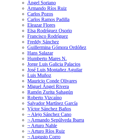
Ángel Soriano
Armando Ríos Ruiz
Carlos Pozos
Carlos Ramos Padilla
Eleazar Flores
Elsa Rodríguez Osorio
Francisco Rodríguez
Freddy Sánchez
Guillermina Gómora Ordóñez
Hans Salazar
Humberto Mares N.
Jorge Luis Galicia Palacios
José Luis Montañez Aguilar
Luis Muñoz
Mauricio Conde Olivares
Miguel Ángel Rivera
Ramón Zurita Sahagún
Roberto Vizcaíno
Salvador Martínez García
Víctor Sánchez Baños
¬ Alejo Sánchez Cano
¬ Armando Sepúlveda Ibarra
¬ Arturo Nahle
¬ Arturo Ríos Ruiz
¬ Augusto Corro