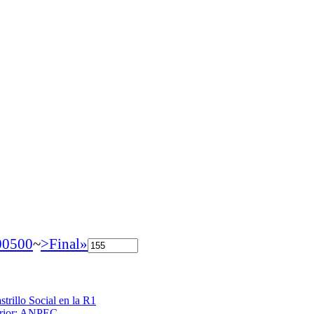
00
500
~
>
Final»
trillo Social en la R1
terior: ANPEC