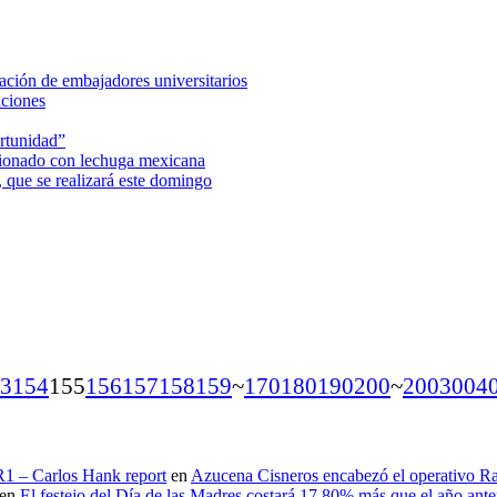
ción de embajadores universitarios
aciones
rtunidad”
acionado con lechuga mexicana
 que se realizará este domingo
3
154
155
156
157
158
159
~
170
180
190
200
~
200
300
4
 R1 – Carlos Hank report
en
Azucena Cisneros encabezó el operativo Ras
en
El festejo del Día de las Madres costará 17.80% más que el año an