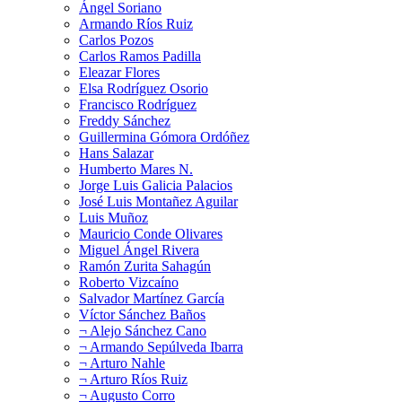
Ángel Soriano
Armando Ríos Ruiz
Carlos Pozos
Carlos Ramos Padilla
Eleazar Flores
Elsa Rodríguez Osorio
Francisco Rodríguez
Freddy Sánchez
Guillermina Gómora Ordóñez
Hans Salazar
Humberto Mares N.
Jorge Luis Galicia Palacios
José Luis Montañez Aguilar
Luis Muñoz
Mauricio Conde Olivares
Miguel Ángel Rivera
Ramón Zurita Sahagún
Roberto Vizcaíno
Salvador Martínez García
Víctor Sánchez Baños
¬ Alejo Sánchez Cano
¬ Armando Sepúlveda Ibarra
¬ Arturo Nahle
¬ Arturo Ríos Ruiz
¬ Augusto Corro