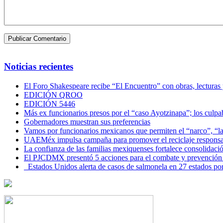
Noticias recientes
El Foro Shakespeare recibe “El Encuentro” con obras, lecturas
EDICIÓN QROO
EDICIÓN 5446
Más ex funcionarios presos por el “caso Ayotzinapa”; los culpab
Gobernadores muestran sus preferencias
Vamos por funcionarios mexicanos que permiten el “narco”, “
UAEMéx impulsa campaña para promover el reciclaje responsab
La confianza de las familias mexiquenses fortalece consolida
El PJCDMX presentó 5 acciones para el combate y prevención d
Estados Unidos alerta de casos de salmonela en 27 estados po