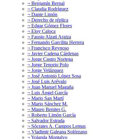
¬ Benjamín Bernal
¬ Claudia Rodríguez
¬ Dante Limón
¬ Derecho de réplica
¬ Edgar Gómez Flores
¬ Eloy Caloca
¬ Fausto Alzati Araiza
¬ Fernando Garcilita Herrera
¬ Francisco Reynoso
¬ Javier Cadena Cárdenas
¬ Jorge Castro Noriega
¬ Jorge Tenorio Polo
¬ Jorge Velázquez
¬ José Antonio López Sosa
¬ José Luis Arévalo
¬ Juan Manuel Magaña
¬ Luis Ángel García
¬ Mario San Martí
¬ Mario Sánchez M.
¬ Mauro Benites G.
¬ Roberto Limón García
¬ Salvador Estrada
¬ Sócrates A. Campos Lemus
¬ Vladimir Galeana Solórzano
¬ Yolanda Montalvo