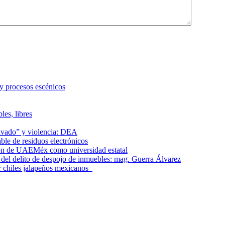
 y procesos escénicos
les, libres
lavado” y violencia: DEA
le de residuos electrónicos
ción de UAEMéx como universidad estatal
el delito de despojo de inmuebles: mag. Guerra Álvarez
r chiles jalapeños mexicanos