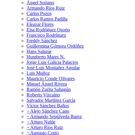
Ángel Soriano
Armando Ríos Ruiz
Carlos Pozos
Carlos Ramos Padilla
Eleazar Flores
Elsa Rodríguez Osorio
Francisco Rodríguez
Freddy Sánchez
Guillermina Gómora Ordóñez
Hans Salazar
Humberto Mares N.
Jorge Luis Galicia Palacios
José Luis Montañez Aguilar
Luis Muñoz
Mauricio Conde Olivares
Miguel Ángel Rivera
Ramón Zurita Sahagún
Roberto Vizcaíno
Salvador Martínez García
Víctor Sánchez Baños
¬ Alejo Sánchez Cano
¬ Armando Sepúlveda Ibarra
¬ Arturo Nahle
¬ Arturo Ríos Ruiz
¬ Augusto Corro