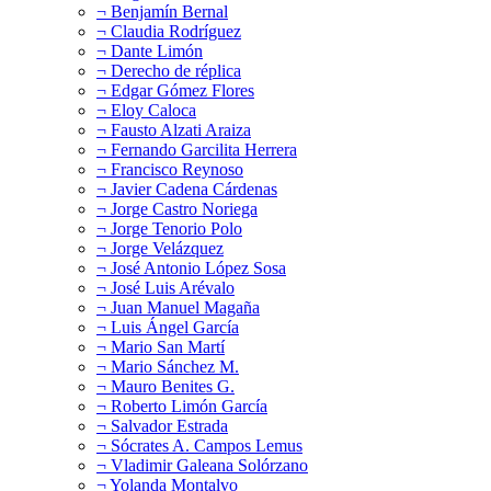
¬ Benjamín Bernal
¬ Claudia Rodríguez
¬ Dante Limón
¬ Derecho de réplica
¬ Edgar Gómez Flores
¬ Eloy Caloca
¬ Fausto Alzati Araiza
¬ Fernando Garcilita Herrera
¬ Francisco Reynoso
¬ Javier Cadena Cárdenas
¬ Jorge Castro Noriega
¬ Jorge Tenorio Polo
¬ Jorge Velázquez
¬ José Antonio López Sosa
¬ José Luis Arévalo
¬ Juan Manuel Magaña
¬ Luis Ángel García
¬ Mario San Martí
¬ Mario Sánchez M.
¬ Mauro Benites G.
¬ Roberto Limón García
¬ Salvador Estrada
¬ Sócrates A. Campos Lemus
¬ Vladimir Galeana Solórzano
¬ Yolanda Montalvo