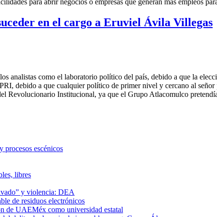
 facilidades para abrir negocios o empresas que generan más empleos par
ceder en el cargo a Eruviel Ávila Villegas
 analistas como el laboratorio político del país, debido a que la elecc
I, debido a que cualquier político de primer nivel y cercano al señor po
or del Revolucionario Institucional, ya que el Grupo Atlacomulco preten
 y procesos escénicos
les, libres
lavado” y violencia: DEA
le de residuos electrónicos
ción de UAEMéx como universidad estatal