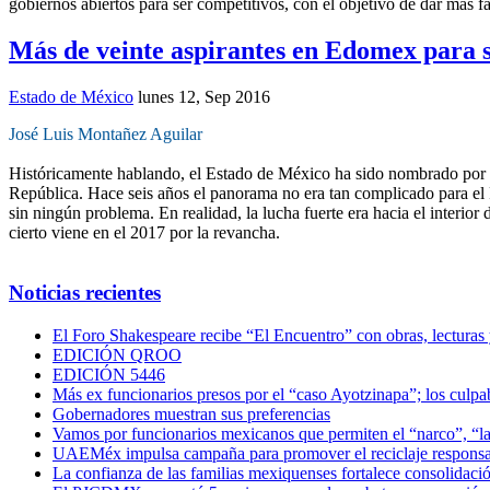
gobiernos abiertos para ser competitivos, con el objetivo de dar más
Más de veinte aspirantes en Edomex para su
Estado de México
lunes 12, Sep 2016
José Luis Montañez Aguilar
Históricamente hablando, el Estado de México ha sido nombrado por los
República. Hace seis años el panorama no era tan complicado para el PR
sin ningún problema. En realidad, la lucha fuerte era hacia el interi
cierto viene en el 2017 por la revancha.
Noticias recientes
El Foro Shakespeare recibe “El Encuentro” con obras, lecturas
EDICIÓN QROO
EDICIÓN 5446
Más ex funcionarios presos por el “caso Ayotzinapa”; los culpab
Gobernadores muestran sus preferencias
Vamos por funcionarios mexicanos que permiten el “narco”, “
UAEMéx impulsa campaña para promover el reciclaje responsab
La confianza de las familias mexiquenses fortalece consolida