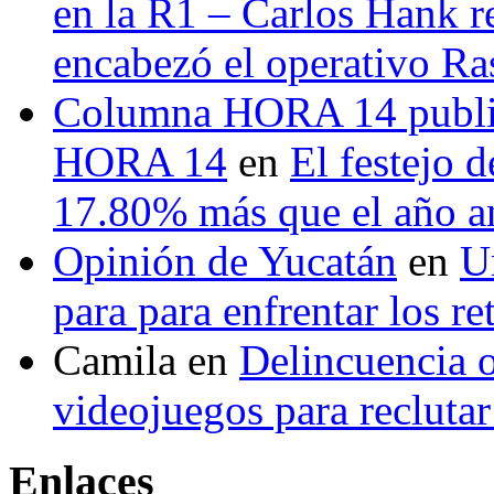
en la R1 – Carlos Hank r
encabezó el operativo Ras
Columna HORA 14 public
HORA 14
en
El festejo 
17.80% más que el año 
Opinión de Yucatán
en
U
para para enfrentar los re
Camila
en
Delincuencia o
videojuegos para recluta
Enlaces