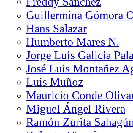
Freddy Sánchez
Guillermina Gómora 
Hans Salazar
Humberto Mares N.
Jorge Luis Galicia Pal
José Luis Montañez Ag
Luis Muñoz
Mauricio Conde Oliva
Miguel Ángel Rivera
Ramón Zurita Sahagú