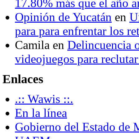
17.80% más que el año 
Opinión de Yucatán
en
U
para para enfrentar los re
Camila
en
Delincuencia o
videojuegos para recluta
Enlaces
.:: Wawis ::.
En la línea
Gobierno del Estado de 