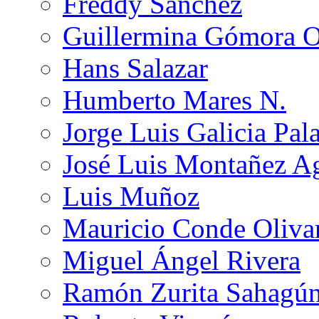
Freddy Sánchez
Guillermina Gómora 
Hans Salazar
Humberto Mares N.
Jorge Luis Galicia Pal
José Luis Montañez Ag
Luis Muñoz
Mauricio Conde Oliva
Miguel Ángel Rivera
Ramón Zurita Sahagú