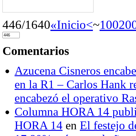
446/1640
«Inicio
<
~
100
20
Comentarios
Azucena Cisneros encabez
en la R1 – Carlos Hank r
encabezó el operativo Ras
Columna HORA 14 public
HORA 14
en
El festejo 