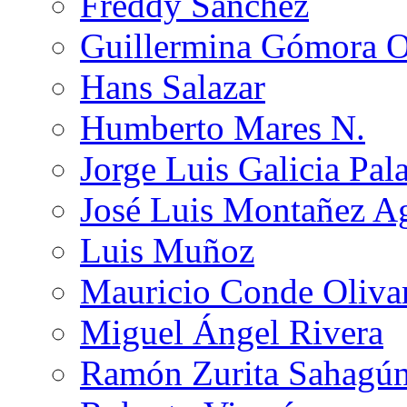
Freddy Sánchez
Guillermina Gómora 
Hans Salazar
Humberto Mares N.
Jorge Luis Galicia Pal
José Luis Montañez Ag
Luis Muñoz
Mauricio Conde Oliva
Miguel Ángel Rivera
Ramón Zurita Sahagú