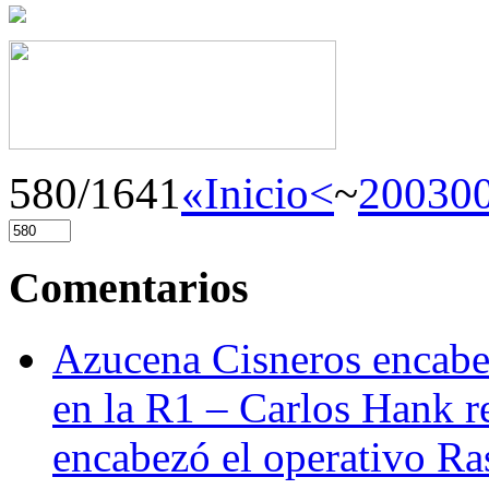
580/1641
«Inicio
<
~
200
30
Comentarios
Azucena Cisneros encabez
en la R1 – Carlos Hank r
encabezó el operativo Ras