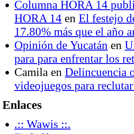
Columna HORA 14 public
HORA 14
en
El festejo 
17.80% más que el año 
Opinión de Yucatán
en
U
para para enfrentar los re
Camila
en
Delincuencia o
videojuegos para recluta
Enlaces
.:: Wawis ::.