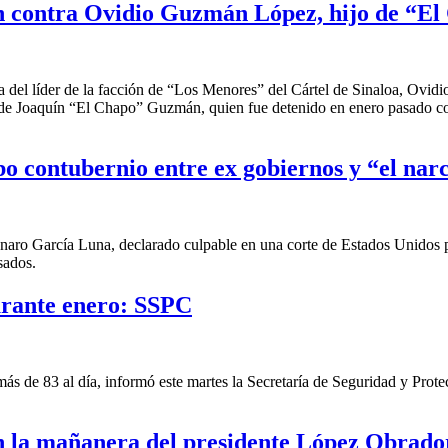
ón contra Ovidio Guzmán López, hijo de “E
 del líder de la facción de “Los Menores” del Cártel de Sinaloa, Ovidi
 de Joaquín “El Chapo” Guzmán, quien fue detenido en enero pasado con
o contubernio entre ex gobiernos y “el nar
o García Luna, declarado culpable en una corte de Estados Unidos por 
sados.
urante enero: SSPC
más de 83 al día, informó este martes la Secretaría de Seguridad y Pro
n la mañanera del presidente López Obrado