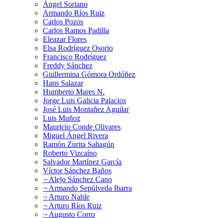
Ángel Soriano
Armando Ríos Ruiz
Carlos Pozos
Carlos Ramos Padilla
Eleazar Flores
Elsa Rodríguez Osorio
Francisco Rodríguez
Freddy Sánchez
Guillermina Gómora Ordóñez
Hans Salazar
Humberto Mares N.
Jorge Luis Galicia Palacios
José Luis Montañez Aguilar
Luis Muñoz
Mauricio Conde Olivares
Miguel Ángel Rivera
Ramón Zurita Sahagún
Roberto Vizcaíno
Salvador Martínez García
Víctor Sánchez Baños
¬ Alejo Sánchez Cano
¬ Armando Sepúlveda Ibarra
¬ Arturo Nahle
¬ Arturo Ríos Ruiz
¬ Augusto Corro