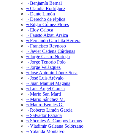
¬ Benjamín Bernal
¬ Claudia Rodríguez
¬ Dante Limón
¬ Derecho de réplica
¬ Edgar Gómez Flores
¬ Eloy Caloca
¬ Fausto Alzati Araiza
¬ Fernando Garcilita Herrera
¬ Francisco Reynoso
¬ Javier Cadena Cárdenas
¬ Jorge Castro Noriega
¬ Jorge Tenorio Polo
¬ Jorge Velázquez
¬ José Antonio López Sosa
¬ José Luis Arévalo
¬ Juan Manuel Magaña
¬ Luis Ángel García
¬ Mario San Martí
¬ Mario Sánchez M.
¬ Mauro Benites G.
¬ Roberto Limón García
¬ Salvador Estrada
¬ Sócrates A. Campos Lemus
¬ Vladimir Galeana Solórzano
¬ Yolanda Montalvo