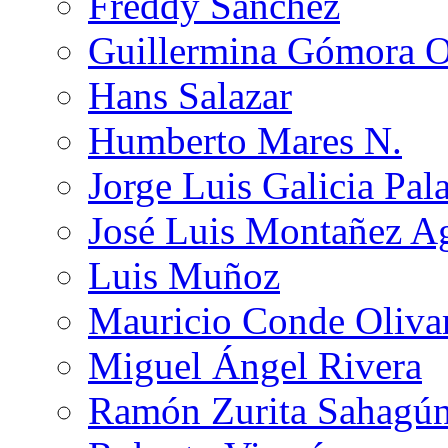
Freddy Sánchez
Guillermina Gómora 
Hans Salazar
Humberto Mares N.
Jorge Luis Galicia Pal
José Luis Montañez Ag
Luis Muñoz
Mauricio Conde Oliva
Miguel Ángel Rivera
Ramón Zurita Sahagú