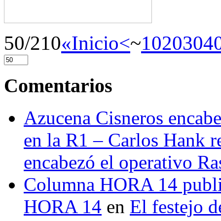
50/210
«Inicio
<
~
10
20
30
4
Comentarios
Azucena Cisneros encabez
en la R1 – Carlos Hank r
encabezó el operativo Ras
Columna HORA 14 public
HORA 14
en
El festejo 