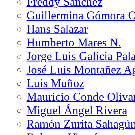
Freddy Sánchez
Guillermina Gómora 
Hans Salazar
Humberto Mares N.
Jorge Luis Galicia Pal
José Luis Montañez Ag
Luis Muñoz
Mauricio Conde Oliva
Miguel Ángel Rivera
Ramón Zurita Sahagú