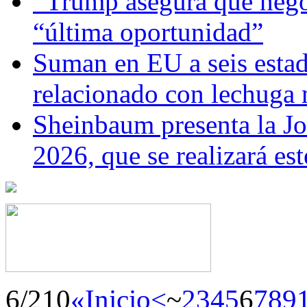
Trump asegura que negoc
“última oportunidad”
Suman en EU a seis estado
relacionado con lechuga
Sheinbaum presenta la J
2026, que se realizará e
6/210
«Inicio
<
~
2
3
4
5
6
7
8
9